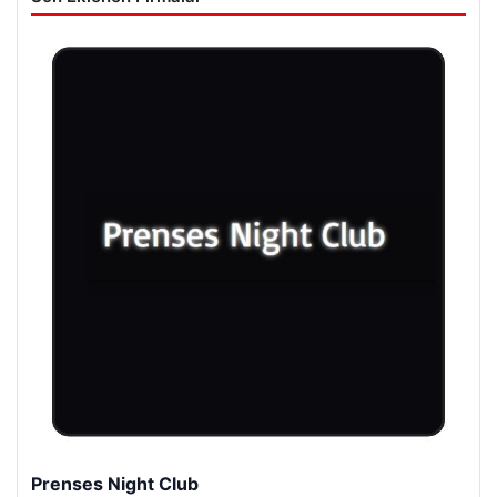
Enes Kaplan Avukatlık Bürosu