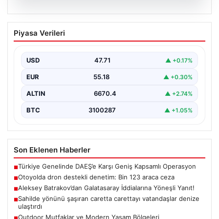
05.08.2026
Aleksey Batrakov’dan Galatasaray
Piyasa Verileri
İddialarına Yöneşli Yanıt!
Son zamanlarda transfer gündeminde önemli yer tutan
genç futbolcu Aleksey Batrakov, adı Galatasaray ile…
USD
47.71
▲ +0.17%
EUR
55.18
▲ +0.30%
ALTIN
6670.4
▲ +2.74%
BTC
3100287
▲ +1.05%
Son Eklenen Haberler
Türkiye Genelinde DAEŞ’e Karşı Geniş Kapsamlı Operasyon
■
Otoyolda dron destekli denetim: Bin 123 araca ceza
■
Aleksey Batrakov’dan Galatasaray İddialarına Yöneşli Yanıt!
■
Sahilde yönünü şaşıran caretta carettayı vatandaşlar denize
■
ulaştırdı
Outdoor Mutfaklar ve Modern Yaşam Bölgeleri
■