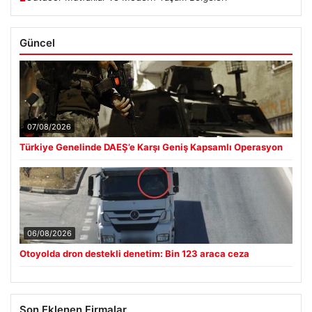
Güncel
07/08/2026
Türkiye Genelinde DAEŞ’e Karşı Geniş Kapsamlı Operasyon
06/08/2026
Otoyolda dron destekli denetim: Bin 123 araca ceza
Son Eklenen Firmalar