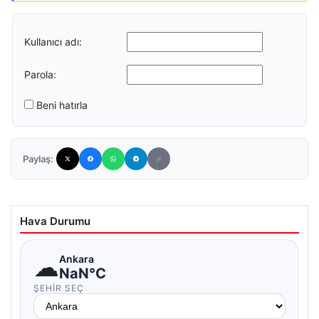
Kullanıcı adı:
Parola:
Beni hatırla
Paylaş:
Hava Durumu
☁
Ankara
NaN°C
ŞEHIR SEÇ