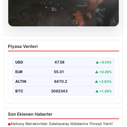
05.08.2026
Sahilde yönünü şaşıran caretta
Piyasa Verileri
carettayı vatandaşlar denize ulaştırdı
USD
47.58
▲ +0.10%
EUR
55.01
▲ +0.29%
ALTIN
6470.2
▲ +3.83%
BTC
3062343
▲ +1.39%
Son Eklenen Haberler
Aleksey Batrakov’dan Galatasaray İddialarına Yöneşli Yanıt!
■