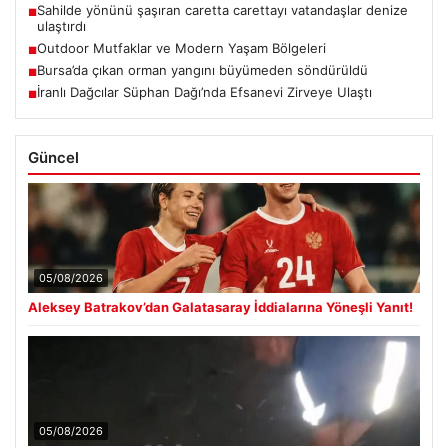
Sahilde yönünü şaşıran caretta carettayı vatandaşlar denize
■
ulaştırdı
Outdoor Mutfaklar ve Modern Yaşam Bölgeleri
■
Bursa’da çıkan orman yangını büyümeden söndürüldü
■
İranlı Dağcılar Süphan Dağı’nda Efsanevi Zirveye Ulaştı
■
Güncel
05/08/2026
Aleksey Batrakov’dan Galatasaray İddialarına Yöneşli Yanıt!
05/08/2026