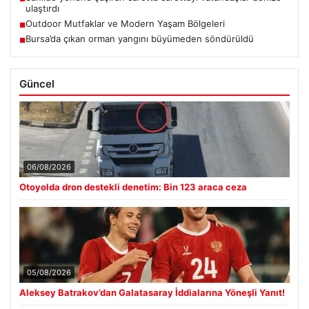
ulaştırdı
Outdoor Mutfaklar ve Modern Yaşam Bölgeleri
■
Bursa’da çıkan orman yangını büyümeden söndürüldü
■
Güncel
06/08/2026
Otoyolda dron destekli denetim: Bin 123 araca ceza
05/08/2026
Aleksey Batrakov’dan Galatasaray İddialarına Yöneşli Yanıt!