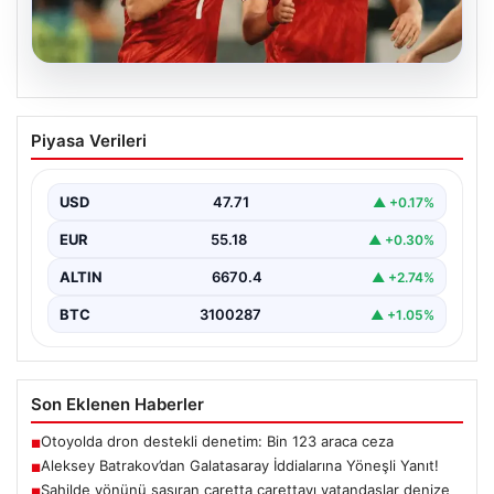
05.08.2026
Aleksey Batrakov’dan Galatasaray
Piyasa Verileri
İddialarına Yöneşli Yanıt!
Son zamanlarda transfer gündeminde önemli yer tutan
genç futbolcu Aleksey Batrakov, adı Galatasaray ile…
USD
47.71
▲ +0.17%
EUR
55.18
▲ +0.30%
ALTIN
6670.4
▲ +2.74%
BTC
3100287
▲ +1.05%
Son Eklenen Haberler
Otoyolda dron destekli denetim: Bin 123 araca ceza
■
Aleksey Batrakov’dan Galatasaray İddialarına Yöneşli Yanıt!
■
Sahilde yönünü şaşıran caretta carettayı vatandaşlar denize
■