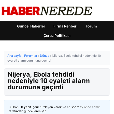
Güncel Haberler
Firma Rehberi
Forum
Çerez Politikası
Ana sayfa
›
Forumlar
›
Dünya
›
Nijerya, Ebola tehdidi nedeniyle 10
eyaleti alarm durumuna geçirdi
Nijerya, Ebola tehdidi
nedeniyle 10 eyaleti alarm
durumuna geçirdi
Bu konu 0 yanıt içerir, 1 izleyen vardır ve en son
2 ay önce
admin
tarafından güncellenmiştir.