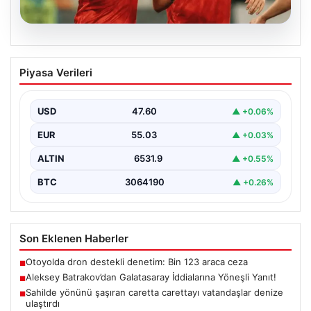
05.08.2026
Aleksey Batrakov’dan Galatasaray
Piyasa Verileri
İddialarına Yöneşli Yanıt!
Son zamanlarda transfer gündeminde önemli yer tutan
genç futbolcu Aleksey Batrakov, adı Galatasaray ile…
USD
47.60
▲ +0.06%
EUR
55.03
▲ +0.03%
ALTIN
6531.9
▲ +0.55%
BTC
3064190
▲ +0.26%
Son Eklenen Haberler
Otoyolda dron destekli denetim: Bin 123 araca ceza
■
Aleksey Batrakov’dan Galatasaray İddialarına Yöneşli Yanıt!
■
Sahilde yönünü şaşıran caretta carettayı vatandaşlar denize
■
ulaştırdı