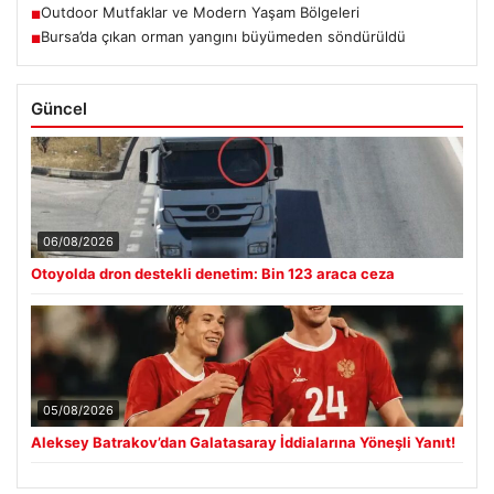
Outdoor Mutfaklar ve Modern Yaşam Bölgeleri
■
Bursa’da çıkan orman yangını büyümeden söndürüldü
■
Güncel
06/08/2026
Otoyolda dron destekli denetim: Bin 123 araca ceza
05/08/2026
Aleksey Batrakov’dan Galatasaray İddialarına Yöneşli Yanıt!