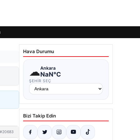
ı
Hava Durumu
☁
Ankara
NaN°C
ŞEHIR SEÇ
Bizi Takip Edin
#20683