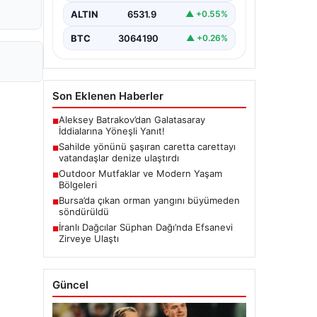
ALTIN
6531.9
▲ +0.55%
BTC
3064190
▲ +0.26%
Son Eklenen Haberler
Aleksey Batrakov’dan Galatasaray
■
İddialarına Yöneşli Yanıt!
Sahilde yönünü şaşıran caretta carettayı
■
vatandaşlar denize ulaştırdı
Outdoor Mutfaklar ve Modern Yaşam
■
Bölgeleri
Bursa’da çıkan orman yangını büyümeden
■
söndürüldü
İranlı Dağcılar Süphan Dağı’nda Efsanevi
■
Zirveye Ulaştı
Güncel