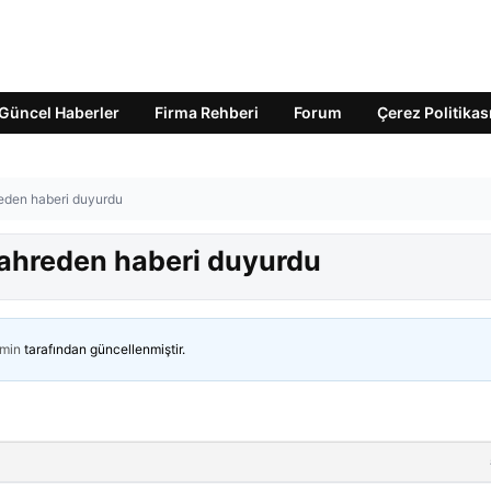
Güncel Haberler
Firma Rehberi
Forum
Çerez Politikas
reden haberi duyurdu
kahreden haberi duyurdu
min
tarafından güncellenmiştir.