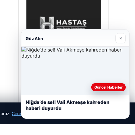
×
Göz Atın
Prenses Night Club
29/04/2026
Güncel Haberler
Niğde’de sel! Vali Akmeşe kahreden
haberi duyurdu
ıyoruz.
Çerez Politikamız
Reddet
Kabul Et