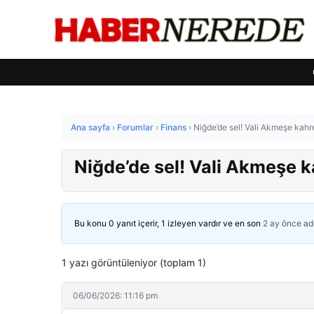
Ana sayfa
›
Forumlar
›
Finans
›
Niğde’de sel! Vali Akmeşe kah
Niğde’de sel! Vali Akmeşe 
Bu konu 0 yanıt içerir, 1 izleyen vardır ve en son
2 ay önce
ad
1 yazı görüntüleniyor (toplam 1)
06/06/2026: 11:16 pm