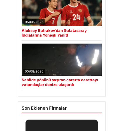
05/08/2026
Aleksey Batrakov’dan Galatasaray
İddialarına Yöneşli Yanıt!
05/08/2026
Sahilde yönünü şaşıran caretta carettayı
vatandaşlar denize ulaştırdı
Son Eklenen Firmalar