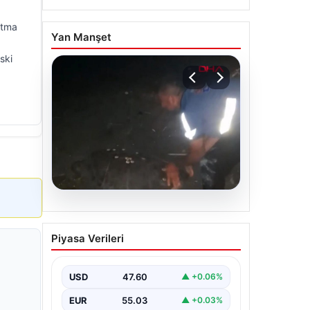
atma
Yan Manşet
ski
05.08.2026
Sahilde yönünü şaşıran
Piyasa Verileri
caretta carettayı
vatandaşlar denize
ulaştırdı
USD
47.60
▲ +0.06%
EUR
55.03
▲ +0.03%