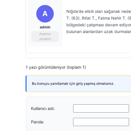
Niğde’de etkili olan sağanak nede
A
T. (63), Rıfat T., Fatma Nehir T. (9
bölgedeki çalışması devam ediyor. 
admin
bulunan alanlardan uzak durmalar
Anahtar
yönetici
1 yazı görüntüleniyor (toplam 1)
Bu konuyu yanıtlamak için giriş yapmış olmalısınız.
Kullanıcı adı:
Parola: