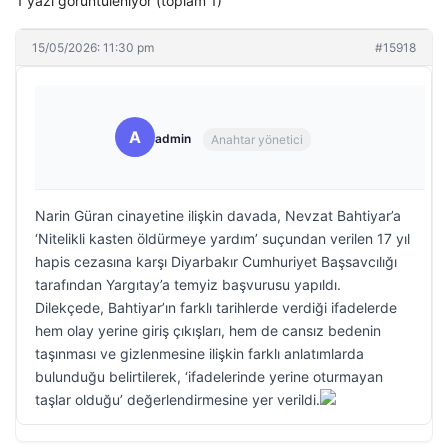
1 yazı görüntüleniyor (toplam 1)
15/05/2026: 11:30 pm
#15918
A
admin
Anahtar yönetici
Narin Güran cinayetine ilişkin davada, Nevzat Bahtiyar’a
‘Nitelikli kasten öldürmeye yardım’ suçundan verilen 17 yıl
hapis cezasına karşı Diyarbakır Cumhuriyet Başsavcılığı
tarafından Yargıtay’a temyiz başvurusu yapıldı.
Dilekçede, Bahtiyar’ın farklı tarihlerde verdiği ifadelerde
hem olay yerine giriş çıkışları, hem de cansız bedenin
taşınması ve gizlenmesine ilişkin farklı anlatımlarda
bulunduğu belirtilerek, ‘ifadelerinde yerine oturmayan
taşlar olduğu’ değerlendirmesine yer verildi.