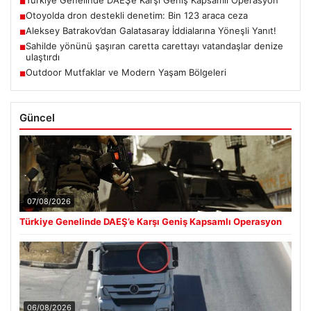
Türkiye Genelinde DAEŞ’e Karşı Geniş Kapsamlı Operasyon
■
Otoyolda dron destekli denetim: Bin 123 araca ceza
■
Aleksey Batrakov’dan Galatasaray İddialarına Yöneşli Yanıt!
■
Sahilde yönünü şaşıran caretta carettayı vatandaşlar denize
■
ulaştırdı
Outdoor Mutfaklar ve Modern Yaşam Bölgeleri
■
Güncel
07/08/2026
Türkiye Genelinde DAEŞ’e Karşı Geniş Kapsamlı Operasyon
06/08/2026