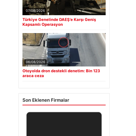
07/08/2026
Türkiye Genelinde DAEŞ’e Karşı Geniş
Kapsamlı Operasyon
06/08/2026
Otoyolda dron destekli denetim: Bin 123
araca ceza
Son Eklenen Firmalar