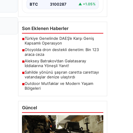
BTC
3100287
▲ +1.05%
Son Eklenen Haberler
Türkiye Genelinde DAEŞ’e Karşı Geniş
■
Kapsamlı Operasyon
Otoyolda dron destekli denetim: Bin 123
■
araca ceza
Aleksey Batrakov’dan Galatasaray
■
İddialarına Yöneşli Yanıt!
Sahilde yönünü şaşıran caretta carettayı
■
vatandaşlar denize ulaştırdı
Outdoor Mutfaklar ve Modern Yaşam
■
Bölgeleri
Güncel