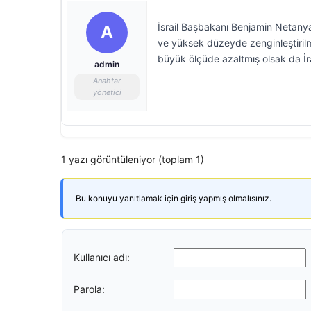
İsrail Başbakanı Benjamin Netanyah
A
ve yüksek düzeyde zenginleştirilmi
büyük ölçüde azaltmış olsak da İra
admin
Anahtar
yönetici
1 yazı görüntüleniyor (toplam 1)
Bu konuyu yanıtlamak için giriş yapmış olmalısınız.
Kullanıcı adı:
Parola: