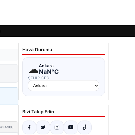
ı
Hava Durumu
☁
Ankara
NaN°C
ŞEHIR SEÇ
Bizi Takip Edin
#14988