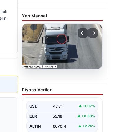
meli
Yan Manşet
rini
06.08.2026
Otoyolda dron destekli
Piyasa Verileri
denetim: Bin 123 araca
ceza
USD
47.71
▲ +0.17%
EUR
55.18
▲ +0.30%
ALTIN
6670.4
▲ +2.74%