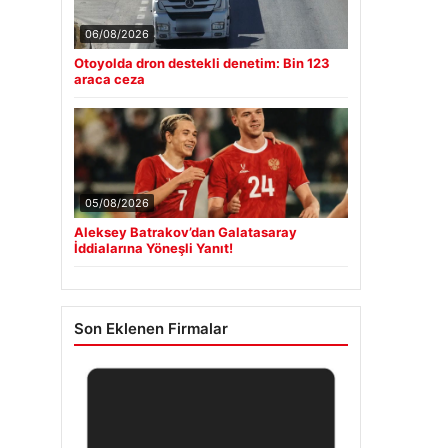
06/08/2026
Otoyolda dron destekli denetim: Bin 123
araca ceza
05/08/2026
Aleksey Batrakov’dan Galatasaray
İddialarına Yöneşli Yanıt!
Son Eklenen Firmalar