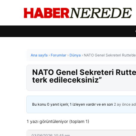
Ana sayfa
›
Forumlar
›
Dünya
›
NATO Genel Sekreteri Rutte’de
NATO Genel Sekreteri Rutte
terk edileceksiniz”
Bu konu 0 yanıt içerir, 1 izleyen vardır ve en son
2 ay önce
ad
1 yazı görüntüleniyor (toplam 1)
03/06/2026: 10:45 pm