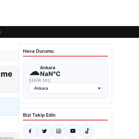
ı
Hava Durumu
☁
Ankara
lüme
NaN°C
ŞEHIR SEÇ
Bizi Takip Edin
#20010