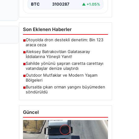
BTC
3100287
▲ +1.05%
Son Eklenen Haberler
Otoyolda dron destekli denetim: Bin 123
■
araca ceza
Aleksey Batrakov’dan Galatasaray
■
İddialarına Yöneşli Yanıt!
Sahilde yönünü şaşıran caretta carettayı
■
vatandaşlar denize ulaştırdı
Outdoor Mutfaklar ve Modern Yaşam
■
Bölgeleri
Bursa’da çıkan orman yangını büyümeden
■
söndürüldü
Güncel