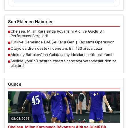
Son Eklenen Haberler
Chelsea, Milan Karşısında Rövanşını Aldı ve Güçlü Bir
■
Performans Sergiledi
Türkiye Genelinde DAEŞ’e Karşı Geniş Kapsamlı Operasyon
■
Otoyolda dron destekli denetim: Bin 123 araca ceza
■
Aleksey Batrakov’dan Galatasaray İddialarına Yöneşli Yanıt!
■
Sahilde yönünü şaşıran caretta carettayı vatandaşlar denize
■
ulaştırdı
Güncel
08/08/2026
Chelsea, Milan Karşısında Rövanşını Aldı ve Güçlü Bir