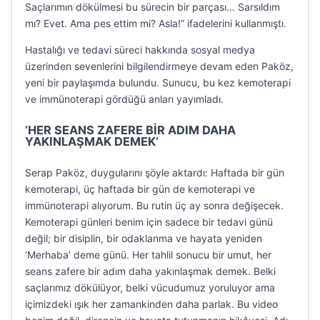
Saçlarımın dökülmesi bu sürecin bir parçası… Sarsıldım
mı? Evet. Ama pes ettim mi? Asla!” ifadelerini kullanmıştı.
Hastalığı ve tedavi süreci hakkında sosyal medya
üzerinden sevenlerini bilgilendirmeye devam eden Paköz,
yeni bir paylaşımda bulundu. Sunucu, bu kez kemoterapi
ve immünoterapi gördüğü anları yayımladı.
‘HER SEANS ZAFERE BİR ADIM DAHA
YAKINLAŞMAK DEMEK’
Serap Paköz, duygularını şöyle aktardı: Haftada bir gün
kemoterapi, üç haftada bir gün de kemoterapi ve
immünoterapi alıyorum. Bu rutin üç ay sonra değişecek.
Kemoterapi günleri benim için sadece bir tedavi günü
değil; bir disiplin, bir odaklanma ve hayata yeniden
‘Merhaba’ deme günü. Her tahlil sonucu bir umut, her
seans zafere bir adım daha yakınlaşmak demek. Belki
saçlarımız dökülüyor, belki vücudumuz yoruluyor ama
içimizdeki ışık her zamankinden daha parlak. Bu video