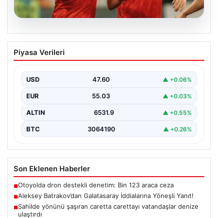
05.08.2026
Aleksey Batrakov’dan Galatasaray
Piyasa Verileri
İddialarına Yöneşli Yanıt!
Son zamanlarda transfer gündeminde önemli yer tutan
genç futbolcu Aleksey Batrakov, adı Galatasaray ile…
USD
47.60
▲ +0.06%
EUR
55.03
▲ +0.03%
ALTIN
6531.9
▲ +0.55%
BTC
3064190
▲ +0.26%
Son Eklenen Haberler
Otoyolda dron destekli denetim: Bin 123 araca ceza
■
Aleksey Batrakov’dan Galatasaray İddialarına Yöneşli Yanıt!
■
Sahilde yönünü şaşıran caretta carettayı vatandaşlar denize
■
ulaştırdı