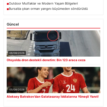
Outdoor Mutfaklar ve Modern Yaşam Bölgeleri
■
Bursa’da çıkan orman yangını büyümeden söndürüldü
■
Güncel
06/08/2026
Otoyolda dron destekli denetim: Bin 123 araca ceza
05/08/2026
Aleksey Batrakov’dan Galatasaray İddialarına Yöneşli Yanıt!