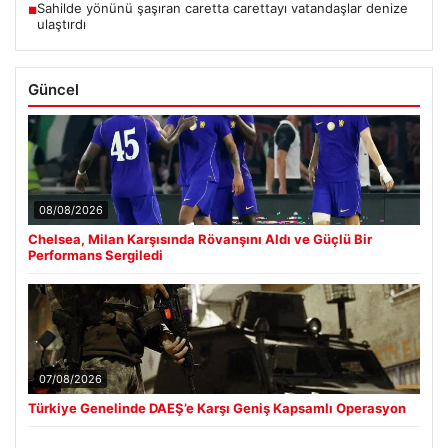
Sahilde yönünü şaşıran caretta carettayı vatandaşlar denize
■
ulaştırdı
Güncel
08/08/2026
Chelsea, Milan Karşısında Rövanşını Aldı ve Güçlü Bir
Performans Sergiledi
07/08/2026
Türkiye Genelinde DAEŞ’e Karşı Geniş Kapsamlı Operasyon