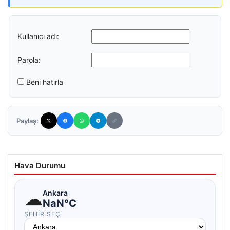
Kullanıcı adı:
Parola:
Beni hatırla
Paylaş:
Hava Durumu
☁
Ankara
NaN°C
ŞEHIR SEÇ