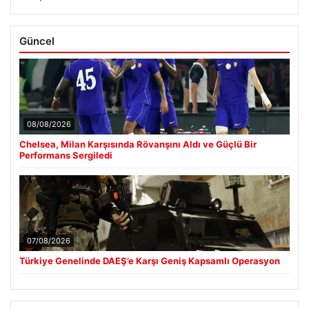
Güncel
08/08/2026
Chelsea, Milan Karşısında Rövanşını Aldı ve Güçlü Bir
Performans Sergiledi
07/08/2026
Türkiye Genelinde DAEŞ’e Karşı Geniş Kapsamlı Operasyon