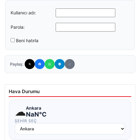
Kullanıcı adı:
Parola:
Beni hatırla
Paylaş:
Hava Durumu
☁
Ankara
NaN°C
ŞEHIR SEÇ