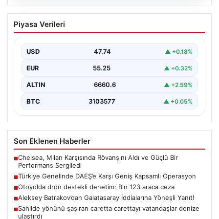
07.08.2026
Türkiye Genelinde DAEŞ’e Karşı Geniş
Piyasa Verileri
Kapsamlı Operasyon
Türkiye'de terörle mücadele kapsamında, DAEŞ'e
yönelik 30 şehirde büyük çaplı bir operasyon
USD
47.74
▲ +0.18%
gerçekleştirildi. Jandarma…
EUR
55.25
▲ +0.32%
ALTIN
6660.6
▲ +2.59%
BTC
3103577
▲ +0.05%
Son Eklenen Haberler
Chelsea, Milan Karşısında Rövanşını Aldı ve Güçlü Bir
■
Performans Sergiledi
Türkiye Genelinde DAEŞ’e Karşı Geniş Kapsamlı Operasyon
■
Otoyolda dron destekli denetim: Bin 123 araca ceza
■
Aleksey Batrakov’dan Galatasaray İddialarına Yöneşli Yanıt!
■
Sahilde yönünü şaşıran caretta carettayı vatandaşlar denize
■
ulaştırdı