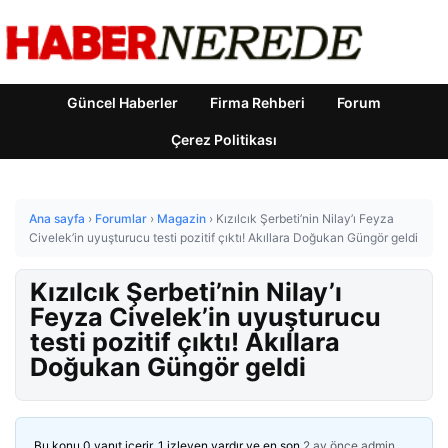
Güncel Haberler
Firma Rehberi
Forum
Çerez Politikası
Ana sayfa
›
Forumlar
›
Magazin
›
Kızılcık Şerbeti’nin Nilay’ı Feyza
Civelek’in uyuşturucu testi pozitif çıktı! Akıllara Doğukan Güngör geldi
Kızılcık Şerbeti’nin Nilay’ı
Feyza Civelek’in uyuşturucu
testi pozitif çıktı! Akıllara
Doğukan Güngör geldi
Bu konu 0 yanıt içerir, 1 izleyen vardır ve en son
2 ay önce
admin