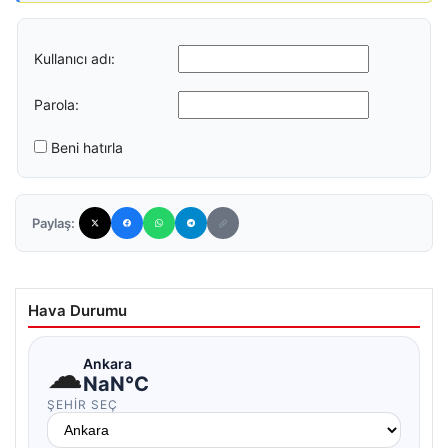
Kullanıcı adı:
Parola:
Beni hatırla
Paylaş:
Hava Durumu
☁
Ankara
NaN°C
ŞEHIR SEÇ