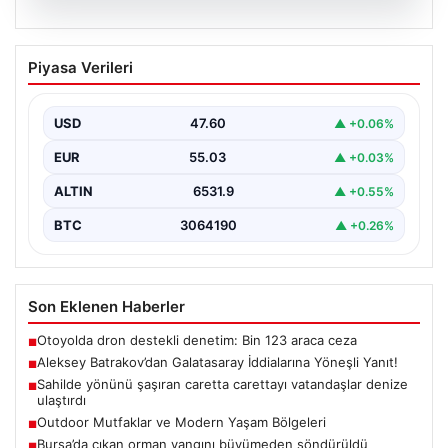
05.08.2026
Aleksey Batrakov’dan Galatasaray
Piyasa Verileri
İddialarına Yöneşli Yanıt!
Son zamanlarda transfer gündeminde önemli yer tutan
genç futbolcu Aleksey Batrakov, adı Galatasaray ile…
USD
47.60
▲ +0.06%
EUR
55.03
▲ +0.03%
ALTIN
6531.9
▲ +0.55%
BTC
3064190
▲ +0.26%
Son Eklenen Haberler
Otoyolda dron destekli denetim: Bin 123 araca ceza
■
Aleksey Batrakov’dan Galatasaray İddialarına Yöneşli Yanıt!
■
Sahilde yönünü şaşıran caretta carettayı vatandaşlar denize
■
ulaştırdı
Outdoor Mutfaklar ve Modern Yaşam Bölgeleri
■
Bursa’da çıkan orman yangını büyümeden söndürüldü
■