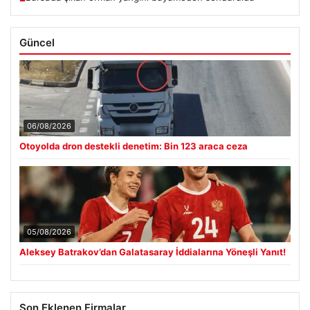
Güncel
06/08/2026
Otoyolda dron destekli denetim: Bin 123 araca ceza
05/08/2026
Aleksey Batrakov’dan Galatasaray İddialarına Yöneşli Yanıt!
Son Eklenen Firmalar