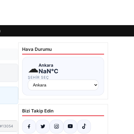
ı
Hava Durumu
☁
Ankara
NaN°C
ŞEHIR SEÇ
Bizi Takip Edin
#13054