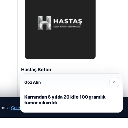
Hastaş Beton
26/05/2026
×
Göz Atın
Karnından 6 yılda 20 kilo 100 gramlık
tümör çıkarıldı
ıyoruz.
Çerez Politikamız
Reddet
Kabul Et