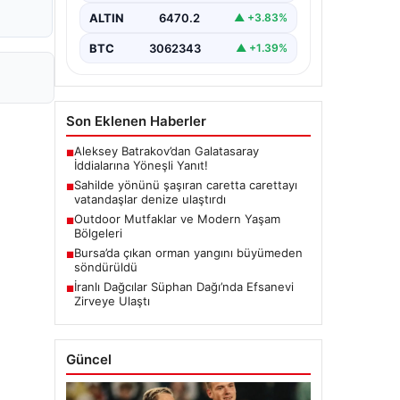
ALTIN
6470.2
▲ +3.83%
BTC
3062343
▲ +1.39%
Son Eklenen Haberler
Aleksey Batrakov’dan Galatasaray
■
İddialarına Yöneşli Yanıt!
Sahilde yönünü şaşıran caretta carettayı
■
vatandaşlar denize ulaştırdı
Outdoor Mutfaklar ve Modern Yaşam
■
Bölgeleri
Bursa’da çıkan orman yangını büyümeden
■
söndürüldü
İranlı Dağcılar Süphan Dağı’nda Efsanevi
■
Zirveye Ulaştı
Güncel