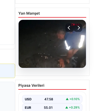
Yan Manşet
05.08.2026
Sahilde yönünü şaşıran
Piyasa Verileri
caretta carettayı
vatandaşlar denize
ulaştırdı
USD
47.58
▲ +0.10%
EUR
55.01
▲ +0.29%