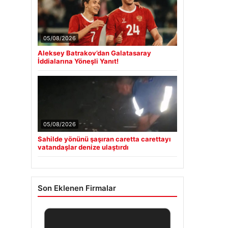
05/08/2026
Aleksey Batrakov’dan Galatasaray
İddialarına Yöneşli Yanıt!
05/08/2026
Sahilde yönünü şaşıran caretta carettayı
vatandaşlar denize ulaştırdı
Son Eklenen Firmalar