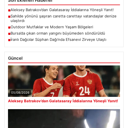
Son Eklenen Haberler
Aleksey Batrakov’dan Galatasaray İddialarına Yöneşli Yanıt!
■
Sahilde yönünü şaşıran caretta carettayı vatandaşlar denize
■
ulaştırdı
Outdoor Mutfaklar ve Modern Yaşam Bölgeleri
■
Bursa’da çıkan orman yangını büyümeden söndürüldü
■
İranlı Dağcılar Süphan Dağı’nda Efsanevi Zirveye Ulaştı
■
Güncel
05/08/2026
Aleksey Batrakov’dan Galatasaray İddialarına Yöneşli Yanıt!