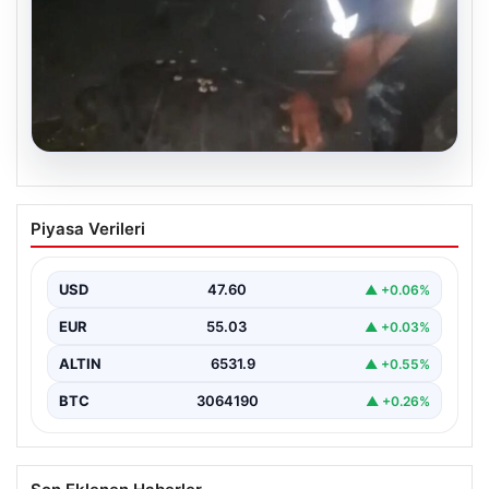
05.08.2026
Sahilde yönünü şaşıran caretta
Piyasa Verileri
carettayı vatandaşlar denize ulaştırdı
USD
47.60
▲ +0.06%
EUR
55.03
▲ +0.03%
ALTIN
6531.9
▲ +0.55%
BTC
3064190
▲ +0.26%