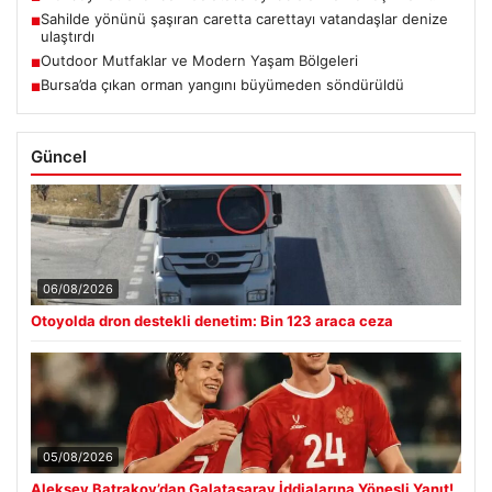
Sahilde yönünü şaşıran caretta carettayı vatandaşlar denize
■
ulaştırdı
Outdoor Mutfaklar ve Modern Yaşam Bölgeleri
■
Bursa’da çıkan orman yangını büyümeden söndürüldü
■
Güncel
06/08/2026
Otoyolda dron destekli denetim: Bin 123 araca ceza
05/08/2026
Aleksey Batrakov’dan Galatasaray İddialarına Yöneşli Yanıt!