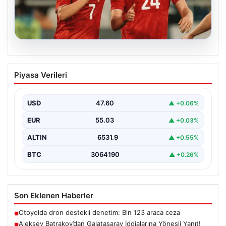
05.08.2026
Aleksey Batrakov’dan Galatasaray
Piyasa Verileri
İddialarına Yöneşli Yanıt!
Son zamanlarda transfer gündeminde önemli yer tutan
genç futbolcu Aleksey Batrakov, adı Galatasaray ile…
USD
47.60
▲ +0.06%
EUR
55.03
▲ +0.03%
ALTIN
6531.9
▲ +0.55%
BTC
3064190
▲ +0.26%
Son Eklenen Haberler
Otoyolda dron destekli denetim: Bin 123 araca ceza
■
Aleksey Batrakov’dan Galatasaray İddialarına Yöneşli Yanıt!
■