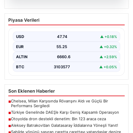
07.08.2026
Türkiye Genelinde DAEŞ’e Karşı Geniş
Piyasa Verileri
Kapsamlı Operasyon
Türkiye'de terörle mücadele kapsamında, DAEŞ'e
yönelik 30 şehirde büyük çaplı bir operasyon
USD
47.74
▲ +0.18%
gerçekleştirildi. Jandarma…
EUR
55.25
▲ +0.32%
ALTIN
6660.6
▲ +2.59%
BTC
3103577
▲ +0.05%
Son Eklenen Haberler
Chelsea, Milan Karşısında Rövanşını Aldı ve Güçlü Bir
■
Performans Sergiledi
Türkiye Genelinde DAEŞ’e Karşı Geniş Kapsamlı Operasyon
■
Otoyolda dron destekli denetim: Bin 123 araca ceza
■
Aleksey Batrakov’dan Galatasaray İddialarına Yöneşli Yanıt!
■
Sahilde yönünü şaşıran caretta carettayı vatandaşlar denize
■