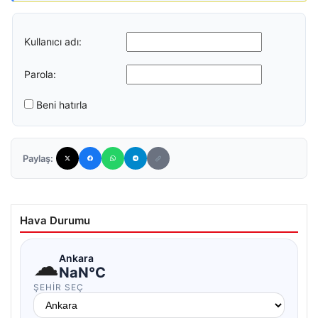
Kullanıcı adı:
Parola:
Beni hatırla
Paylaş:
Hava Durumu
☁
Ankara
NaN°C
ŞEHIR SEÇ