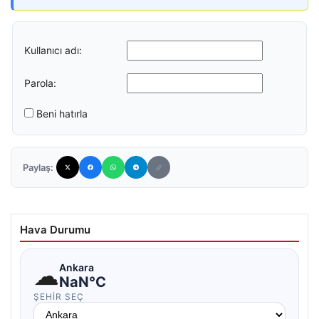
Kullanıcı adı:
Parola:
Beni hatırla
Paylaş:
Hava Durumu
☁
Ankara
NaN°C
ŞEHIR SEÇ