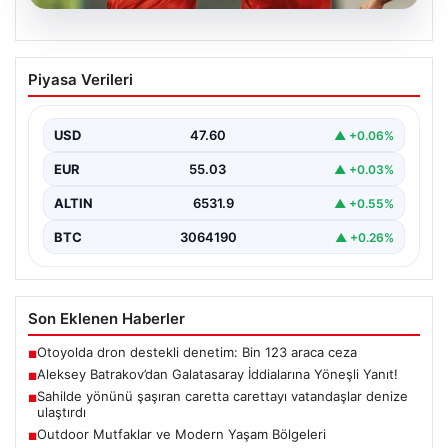
05.08.2026
Aleksey Batrakov’dan Galatasaray
Piyasa Verileri
İddialarına Yöneşli Yanıt!
Son zamanlarda transfer gündeminde önemli yer tutan
genç futbolcu Aleksey Batrakov, adı Galatasaray ile…
USD
47.60
▲ +0.06%
EUR
55.03
▲ +0.03%
ALTIN
6531.9
▲ +0.55%
BTC
3064190
▲ +0.26%
Son Eklenen Haberler
Otoyolda dron destekli denetim: Bin 123 araca ceza
■
Aleksey Batrakov’dan Galatasaray İddialarına Yöneşli Yanıt!
■
Sahilde yönünü şaşıran caretta carettayı vatandaşlar denize
■
ulaştırdı
Outdoor Mutfaklar ve Modern Yaşam Bölgeleri
■