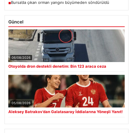
Bursa’da çıkan orman yangını büyümeden söndürüldü
■
Güncel
06/08/2026
Otoyolda dron destekli denetim: Bin 123 araca ceza
05/08/2026
Aleksey Batrakov’dan Galatasaray İddialarına Yöneşli Yanıt!