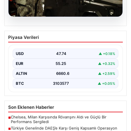
07.08.2026
Türkiye Genelinde DAEŞ’e Karşı Geniş
Piyasa Verileri
Kapsamlı Operasyon
Türkiye'de terörle mücadele kapsamında, DAEŞ'e
yönelik 30 şehirde büyük çaplı bir operasyon
USD
47.74
▲ +0.18%
gerçekleştirildi. Jandarma…
EUR
55.25
▲ +0.32%
ALTIN
6660.6
▲ +2.59%
BTC
3103577
▲ +0.05%
Son Eklenen Haberler
Chelsea, Milan Karşısında Rövanşını Aldı ve Güçlü Bir
■
Performans Sergiledi
Türkiye Genelinde DAEŞ’e Karşı Geniş Kapsamlı Operasyon
■