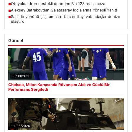
Otoyolda dron destekli denetim: Bin 123 araca ceza
■
Aleksey Batrakov’dan Galatasaray İddialarına Yöneşli Yanıt!
■
Sahilde yönünü şaşıran caretta carettayı vatandaşlar denize
■
ulaştırdı
Güncel
08/08/2026
Chelsea, Milan Karşısında Rövanşını Aldı ve Güçlü Bir
Performans Sergiledi
07/08/2026