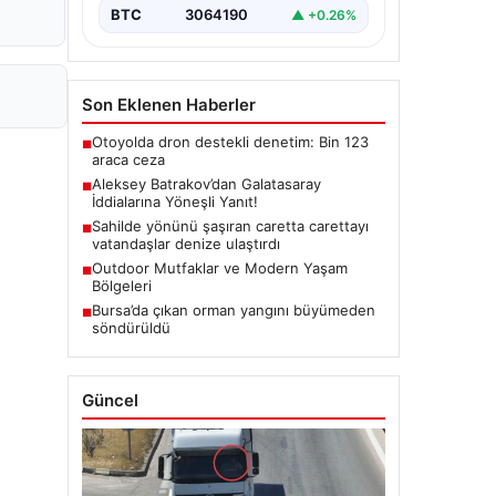
BTC
3064190
▲ +0.26%
Son Eklenen Haberler
Otoyolda dron destekli denetim: Bin 123
■
araca ceza
Aleksey Batrakov’dan Galatasaray
■
İddialarına Yöneşli Yanıt!
Sahilde yönünü şaşıran caretta carettayı
■
vatandaşlar denize ulaştırdı
Outdoor Mutfaklar ve Modern Yaşam
■
Bölgeleri
Bursa’da çıkan orman yangını büyümeden
■
söndürüldü
Güncel