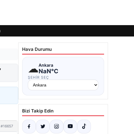
ı
Hava Durumu
☁
Ankara
”
NaN°C
ŞEHIR SEÇ
Bizi Takip Edin
#16657