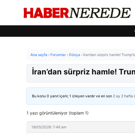
Ana sayfa
›
Forumlar
›
Dünya
›
İran’dan sürpriz hamle! Trump’ta
İran’dan sürpriz hamle! Trum
Bu konu 0 yanıt içerir, 1 izleyen vardır ve en son
2 ay 2 hafta
1 yazı görüntüleniyor (toplam 1)
19/05/2026: 7:46 am