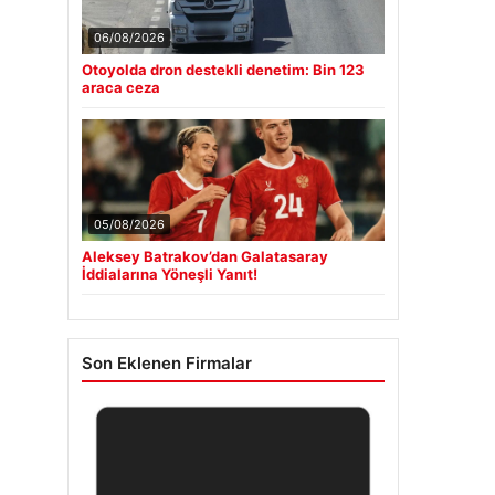
06/08/2026
Otoyolda dron destekli denetim: Bin 123
araca ceza
05/08/2026
Aleksey Batrakov’dan Galatasaray
İddialarına Yöneşli Yanıt!
Son Eklenen Firmalar