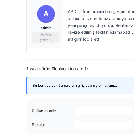
ABD ile İran arasındaki gergin atm
A
anlaşma üzerinde uzlaşılmaya çalı
yeni gelişmeyi duyurdu. Reuters’a 
admin
revize edilmiş teklifin İslamabad 
Anahtar
attığını’ iddia etti.
yönetici
1 yazı görüntüleniyor (toplam 1)
Bu konuyu yanıtlamak için giriş yapmış olmalısınız.
Kullanıcı adı:
Parola: