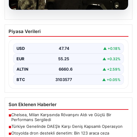
07.08.2026
Türkiye Genelinde DAEŞ’e Karşı Geniş
Piyasa Verileri
Kapsamlı Operasyon
Türkiye'de terörle mücadele kapsamında, DAEŞ'e
yönelik 30 şehirde büyük çaplı bir operasyon
USD
47.74
▲ +0.18%
gerçekleştirildi. Jandarma…
EUR
55.25
▲ +0.32%
ALTIN
6660.6
▲ +2.59%
BTC
3103577
▲ +0.05%
Son Eklenen Haberler
Chelsea, Milan Karşısında Rövanşını Aldı ve Güçlü Bir
■
Performans Sergiledi
Türkiye Genelinde DAEŞ’e Karşı Geniş Kapsamlı Operasyon
■
Otoyolda dron destekli denetim: Bin 123 araca ceza
■