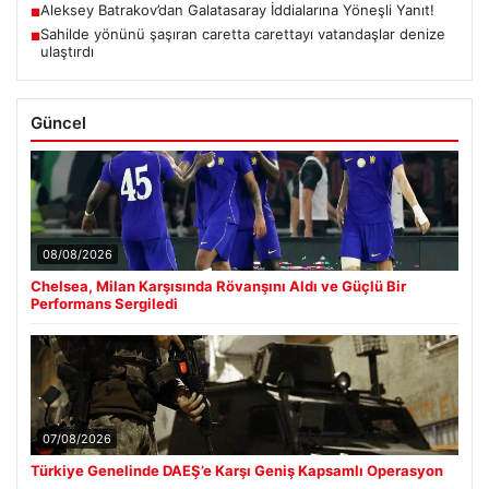
Aleksey Batrakov’dan Galatasaray İddialarına Yöneşli Yanıt!
■
Sahilde yönünü şaşıran caretta carettayı vatandaşlar denize
■
ulaştırdı
Güncel
08/08/2026
Chelsea, Milan Karşısında Rövanşını Aldı ve Güçlü Bir
Performans Sergiledi
07/08/2026
Türkiye Genelinde DAEŞ’e Karşı Geniş Kapsamlı Operasyon