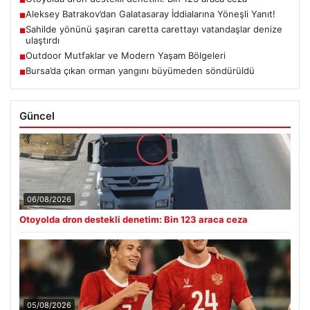
■
Aleksey Batrakov’dan Galatasaray İddialarına Yöneşli Yanıt!
■
Sahilde yönünü şaşıran caretta carettayı vatandaşlar denize
■
ulaştırdı
Outdoor Mutfaklar ve Modern Yaşam Bölgeleri
■
Bursa’da çıkan orman yangını büyümeden söndürüldü
■
Güncel
06/08/2026
Otoyolda dron destekli denetim: Bin 123 araca ceza
05/08/2026