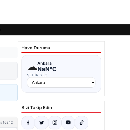
ı
Hava Durumu
☁
Ankara
NaN°C
ŞEHIR SEÇ
Bizi Takip Edin
#16242