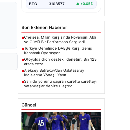
BTC
3103577
▲ +0.05%
Son Eklenen Haberler
Chelsea, Milan Karşısında Rövanşını Aldı
■
ve Güçlü Bir Performans Sergiledi
Türkiye Genelinde DAEŞ’e Karşı Geniş
■
Kapsamlı Operasyon
Otoyolda dron destekli denetim: Bin 123
■
araca ceza
Aleksey Batrakov’dan Galatasaray
■
İddialarına Yöneşli Yanıt!
Sahilde yönünü şaşıran caretta carettayı
■
vatandaşlar denize ulaştırdı
Güncel