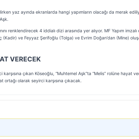
lirken yaz ayında ekranlarda hangi yapımların olacağı da merak ediliy
 Aşk.
ını renklendirecek 4 iddialı dizi arasında yer alıyor. MF Yapım imzalı 
ç (Kadir) ve Feyyaz Şerifoğlu (Tolga) ve Evrim Doğan’dan (Mine) olu
YAT VERECEK
rci karşısına çıkan Köseoğlu, “Muhtemel Aşk”ta “Melis” rolüne hayat v
t ortağı olarak seyirci karşısına çıkacak.