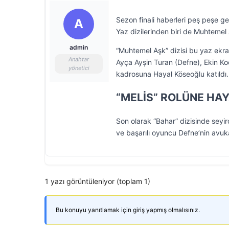
Sezon finali haberleri peş peşe ge
A
Yaz dizilerinden biri de Muhtemel
admin
“Muhtemel Aşk” dizisi bu yaz ekran
Anahtar
Ayça Ayşin Turan (Defne), Ekin Ko
yönetici
kadrosuna Hayal Köseoğlu katıldı.
“MELİS” ROLÜNE HA
Son olarak “Bahar” dizisinde seyi
ve başarılı oyuncu Defne’nin avuka
1 yazı görüntüleniyor (toplam 1)
Bu konuyu yanıtlamak için giriş yapmış olmalısınız.