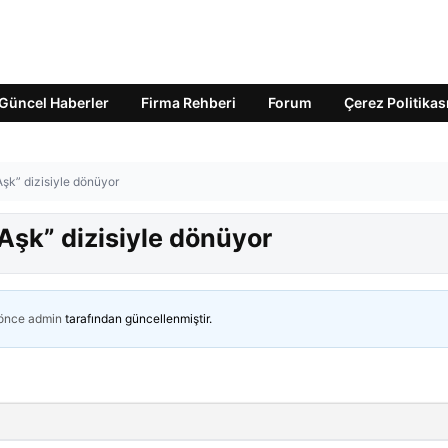
Güncel Haberler
Firma Rehberi
Forum
Çerez Politikas
şk” dizisiyle dönüyor
şk” dizisiyle dönüyor
 önce
admin
tarafından güncellenmiştir.