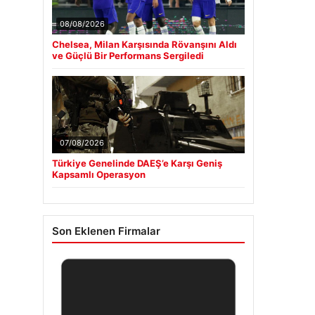
08/08/2026
Chelsea, Milan Karşısında Rövanşını Aldı
ve Güçlü Bir Performans Sergiledi
07/08/2026
Türkiye Genelinde DAEŞ’e Karşı Geniş
Kapsamlı Operasyon
Son Eklenen Firmalar