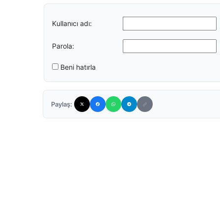
Kullanıcı adı:
Parola:
Beni hatırla
Paylaş: