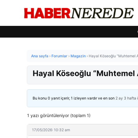
Ana sayfa
›
Forumlar
›
Magazin
›
Hayal Köseoğlu “Muhtemel A
Hayal Köseoğlu “Muhtemel A
Bu konu 0 yanıt içerir, 1 izleyen vardır ve en son
2 ay 3 hafta
1 yazı görüntüleniyor (toplam 1)
17/05/2026: 10:32 am