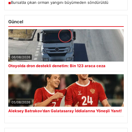
Bursa’da çıkan orman yangını büyümeden söndürüldü
■
Güncel
06/08/2026
Otoyolda dron destekli denetim: Bin 123 araca ceza
05/08/2026
Aleksey Batrakov’dan Galatasaray İddialarına Yöneşli Yanıt!