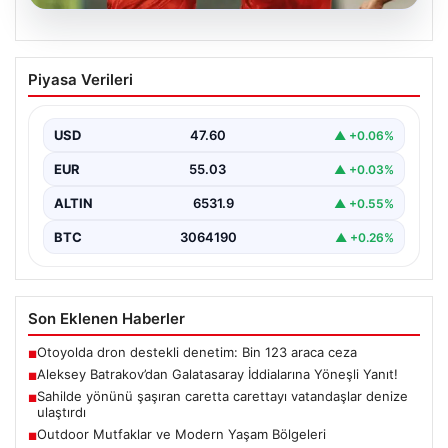
05.08.2026
Aleksey Batrakov’dan Galatasaray
Piyasa Verileri
İddialarına Yöneşli Yanıt!
Son zamanlarda transfer gündeminde önemli yer tutan
genç futbolcu Aleksey Batrakov, adı Galatasaray ile…
USD
47.60
▲ +0.06%
EUR
55.03
▲ +0.03%
ALTIN
6531.9
▲ +0.55%
BTC
3064190
▲ +0.26%
Son Eklenen Haberler
Otoyolda dron destekli denetim: Bin 123 araca ceza
■
Aleksey Batrakov’dan Galatasaray İddialarına Yöneşli Yanıt!
■
Sahilde yönünü şaşıran caretta carettayı vatandaşlar denize
■
ulaştırdı
Outdoor Mutfaklar ve Modern Yaşam Bölgeleri
■