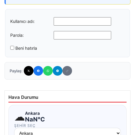
Kullanıcı adı:
Parola:
Beni hatırla
Paylaş:
Hava Durumu
☁
Ankara
NaN°C
ŞEHIR SEÇ