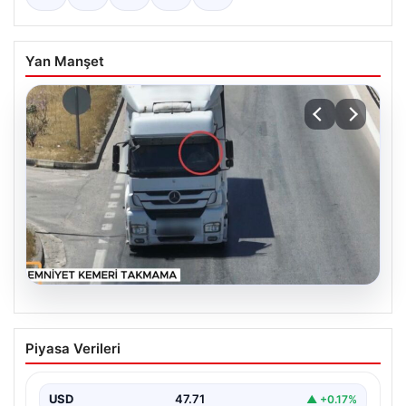
Yan Manşet
06.08.2026
Otoyolda dron destekli denetim: Bin
Piyasa Verileri
123 araca ceza
USD
47.71
▲ +0.17%