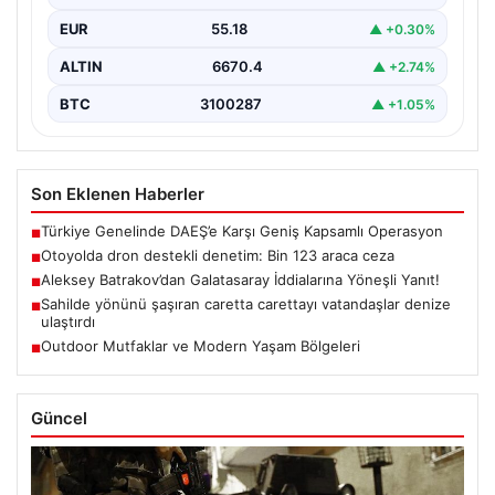
EUR
55.18
▲ +0.30%
ALTIN
6670.4
▲ +2.74%
BTC
3100287
▲ +1.05%
Son Eklenen Haberler
Türkiye Genelinde DAEŞ’e Karşı Geniş Kapsamlı Operasyon
■
Otoyolda dron destekli denetim: Bin 123 araca ceza
■
Aleksey Batrakov’dan Galatasaray İddialarına Yöneşli Yanıt!
■
Sahilde yönünü şaşıran caretta carettayı vatandaşlar denize
■
ulaştırdı
Outdoor Mutfaklar ve Modern Yaşam Bölgeleri
■
Güncel