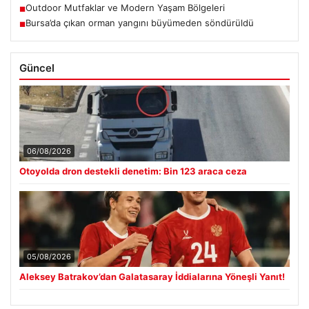
Outdoor Mutfaklar ve Modern Yaşam Bölgeleri
■
Bursa’da çıkan orman yangını büyümeden söndürüldü
■
Güncel
06/08/2026
Otoyolda dron destekli denetim: Bin 123 araca ceza
05/08/2026
Aleksey Batrakov’dan Galatasaray İddialarına Yöneşli Yanıt!