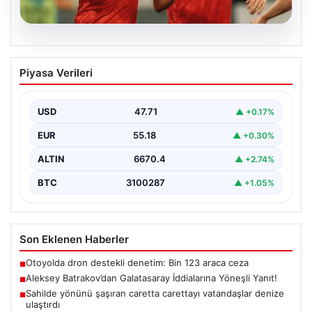
05.08.2026
Aleksey Batrakov’dan Galatasaray
Piyasa Verileri
İddialarına Yöneşli Yanıt!
Son zamanlarda transfer gündeminde önemli yer tutan
genç futbolcu Aleksey Batrakov, adı Galatasaray ile…
USD
47.71
▲ +0.17%
EUR
55.18
▲ +0.30%
ALTIN
6670.4
▲ +2.74%
BTC
3100287
▲ +1.05%
Son Eklenen Haberler
Otoyolda dron destekli denetim: Bin 123 araca ceza
■
Aleksey Batrakov’dan Galatasaray İddialarına Yöneşli Yanıt!
■
Sahilde yönünü şaşıran caretta carettayı vatandaşlar denize
■
ulaştırdı