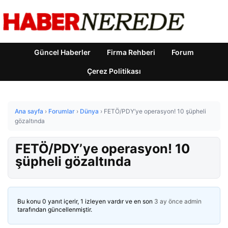
Güncel Haberler
Firma Rehberi
Forum
Çerez Politikası
Ana sayfa
›
Forumlar
›
Dünya
›
FETÖ/PDY’ye operasyon! 10 şüpheli
gözaltında
FETÖ/PDY’ye operasyon! 10
şüpheli gözaltında
Bu konu 0 yanıt içerir, 1 izleyen vardır ve en son
3 ay önce
admin
tarafından güncellenmiştir.