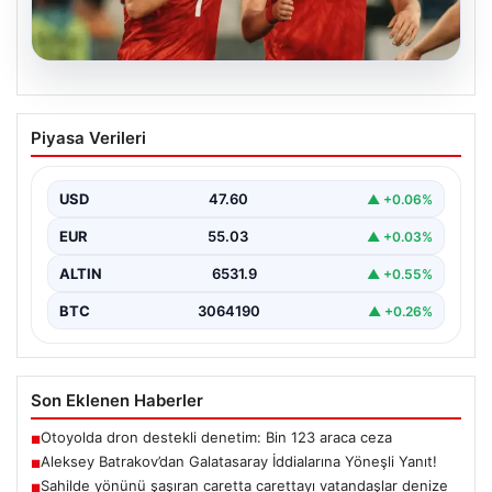
05.08.2026
Aleksey Batrakov’dan Galatasaray
Piyasa Verileri
İddialarına Yöneşli Yanıt!
Son zamanlarda transfer gündeminde önemli yer tutan
genç futbolcu Aleksey Batrakov, adı Galatasaray ile…
USD
47.60
▲ +0.06%
EUR
55.03
▲ +0.03%
ALTIN
6531.9
▲ +0.55%
BTC
3064190
▲ +0.26%
Son Eklenen Haberler
Otoyolda dron destekli denetim: Bin 123 araca ceza
■
Aleksey Batrakov’dan Galatasaray İddialarına Yöneşli Yanıt!
■
Sahilde yönünü şaşıran caretta carettayı vatandaşlar denize
■