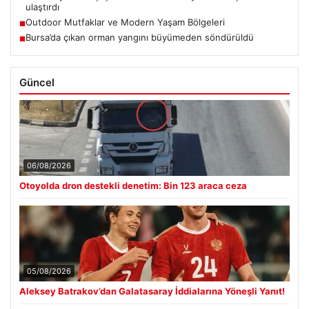
ulaştırdı
Outdoor Mutfaklar ve Modern Yaşam Bölgeleri
■
Bursa’da çıkan orman yangını büyümeden söndürüldü
■
Güncel
06/08/2026
Otoyolda dron destekli denetim: Bin 123 araca ceza
05/08/2026
Aleksey Batrakov’dan Galatasaray İddialarına Yöneşli Yanıt!