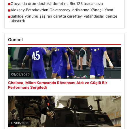
Otoyolda dron destekli denetim: Bin 123 araca ceza
■
Aleksey Batrakov’dan Galatasaray İddialarına Yöneşli Yanıt!
■
Sahilde yönünü şaşıran caretta carettayı vatandaşlar denize
■
ulaştırdı
Güncel
08/08/2026
Chelsea, Milan Karşısında Rövanşını Aldı ve Güçlü Bir
Performans Sergiledi
07/08/2026