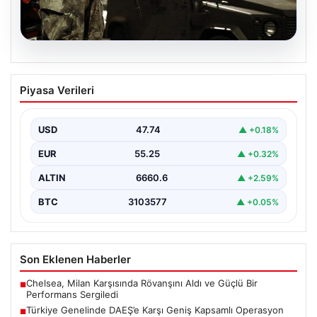
07.08.2026
Türkiye Genelinde DAEŞ’e Karşı Geniş
Piyasa Verileri
Kapsamlı Operasyon
Türkiye'de terörle mücadele kapsamında, DAEŞ'e
yönelik 30 şehirde büyük çaplı bir operasyon
USD
47.74
▲ +0.18%
gerçekleştirildi. Jandarma…
EUR
55.25
▲ +0.32%
ALTIN
6660.6
▲ +2.59%
BTC
3103577
▲ +0.05%
Son Eklenen Haberler
Chelsea, Milan Karşısında Rövanşını Aldı ve Güçlü Bir
■
Performans Sergiledi
Türkiye Genelinde DAEŞ’e Karşı Geniş Kapsamlı Operasyon
■