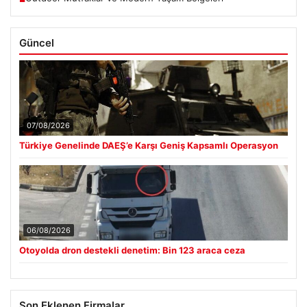
Güncel
07/08/2026
Türkiye Genelinde DAEŞ’e Karşı Geniş Kapsamlı Operasyon
06/08/2026
Otoyolda dron destekli denetim: Bin 123 araca ceza
Son Eklenen Firmalar