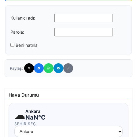
Kullanıcı adı:
Parola:
Beni hatırla
Paylaş:
Hava Durumu
☁
Ankara
NaN°C
ŞEHIR SEÇ