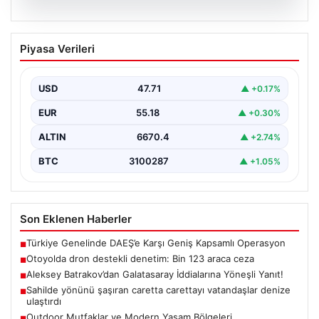
06.08.2026
Otoyolda dron destekli denetim: Bin
Piyasa Verileri
123 araca ceza
USD
47.71
▲ +0.17%
EUR
55.18
▲ +0.30%
ALTIN
6670.4
▲ +2.74%
BTC
3100287
▲ +1.05%
Son Eklenen Haberler
Türkiye Genelinde DAEŞ’e Karşı Geniş Kapsamlı Operasyon
■
Otoyolda dron destekli denetim: Bin 123 araca ceza
■
Aleksey Batrakov’dan Galatasaray İddialarına Yöneşli Yanıt!
■
Sahilde yönünü şaşıran caretta carettayı vatandaşlar denize
■
ulaştırdı
Outdoor Mutfaklar ve Modern Yaşam Bölgeleri
■