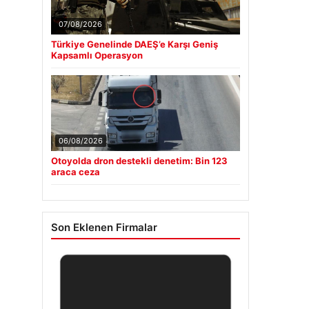
07/08/2026
Türkiye Genelinde DAEŞ’e Karşı Geniş
Kapsamlı Operasyon
06/08/2026
Otoyolda dron destekli denetim: Bin 123
araca ceza
Son Eklenen Firmalar