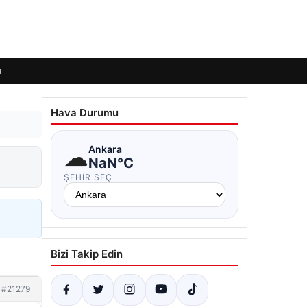
ı
Hava Durumu
☁
Ankara
NaN°C
ŞEHIR SEÇ
Bizi Takip Edin
#21279