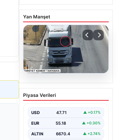
Yan Manşet
06.08.2026
Otoyolda dron destekli
Piyasa Verileri
denetim: Bin 123 araca
ceza
USD
47.71
▲ +0.17%
EUR
55.18
▲ +0.30%
ALTIN
6670.4
▲ +2.74%