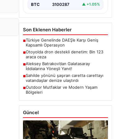
BTC
3100287
▲ +1.05%
Son Eklenen Haberler
Türkiye Genelinde DAEŞ’e Karşı Geniş
■
Kapsamlı Operasyon
Otoyolda dron destekli denetim: Bin 123
■
araca ceza
Aleksey Batrakov’dan Galatasaray
■
İddialarına Yöneşli Yanıt!
Sahilde yönünü şaşıran caretta carettayı
■
vatandaşlar denize ulaştırdı
Outdoor Mutfaklar ve Modern Yaşam
■
Bölgeleri
Güncel