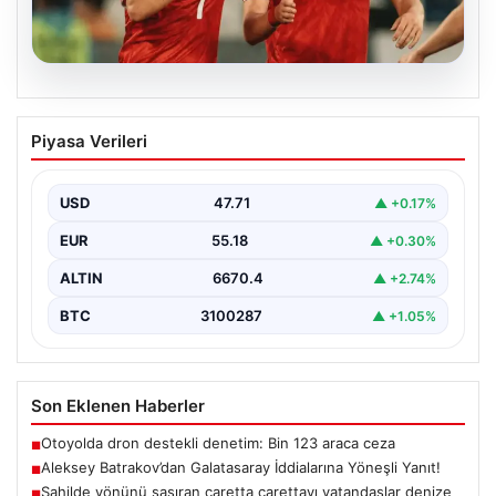
05.08.2026
Aleksey Batrakov’dan Galatasaray
Piyasa Verileri
İddialarına Yöneşli Yanıt!
Son zamanlarda transfer gündeminde önemli yer tutan
genç futbolcu Aleksey Batrakov, adı Galatasaray ile…
USD
47.71
▲ +0.17%
EUR
55.18
▲ +0.30%
ALTIN
6670.4
▲ +2.74%
BTC
3100287
▲ +1.05%
Son Eklenen Haberler
Otoyolda dron destekli denetim: Bin 123 araca ceza
■
Aleksey Batrakov’dan Galatasaray İddialarına Yöneşli Yanıt!
■
Sahilde yönünü şaşıran caretta carettayı vatandaşlar denize
■