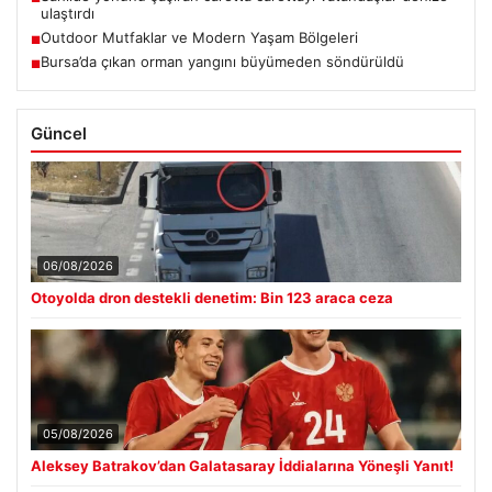
ulaştırdı
Outdoor Mutfaklar ve Modern Yaşam Bölgeleri
■
Bursa’da çıkan orman yangını büyümeden söndürüldü
■
Güncel
06/08/2026
Otoyolda dron destekli denetim: Bin 123 araca ceza
05/08/2026
Aleksey Batrakov’dan Galatasaray İddialarına Yöneşli Yanıt!