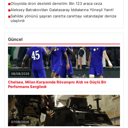
Otoyolda dron destekli denetim: Bin 123 araca ceza
■
Aleksey Batrakov’dan Galatasaray İddialarına Yöneşli Yanıt!
■
Sahilde yönünü şaşıran caretta carettayı vatandaşlar denize
■
ulaştırdı
Güncel
08/08/2026
Chelsea, Milan Karşısında Rövanşını Aldı ve Güçlü Bir
Performans Sergiledi
07/08/2026