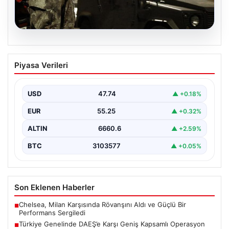
07.08.2026
Türkiye Genelinde DAEŞ’e Karşı Geniş
Piyasa Verileri
Kapsamlı Operasyon
Türkiye'de terörle mücadele kapsamında, DAEŞ'e
yönelik 30 şehirde büyük çaplı bir operasyon
USD
47.74
▲ +0.18%
gerçekleştirildi. Jandarma…
EUR
55.25
▲ +0.32%
ALTIN
6660.6
▲ +2.59%
BTC
3103577
▲ +0.05%
Son Eklenen Haberler
Chelsea, Milan Karşısında Rövanşını Aldı ve Güçlü Bir
■
Performans Sergiledi
Türkiye Genelinde DAEŞ’e Karşı Geniş Kapsamlı Operasyon
■