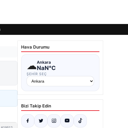
ı
Hava Durumu
☁
Ankara
NaN°C
ŞEHIR SEÇ
Bizi Takip Edin
#19512