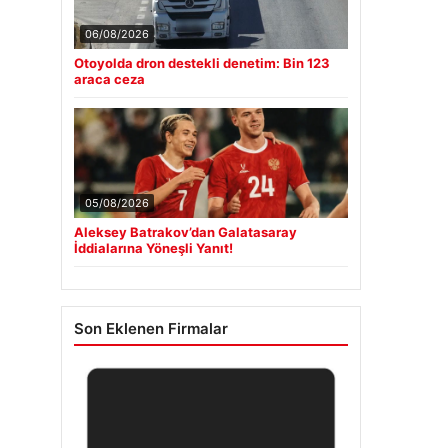
06/08/2026
Otoyolda dron destekli denetim: Bin 123
araca ceza
05/08/2026
Aleksey Batrakov’dan Galatasaray
İddialarına Yöneşli Yanıt!
Son Eklenen Firmalar