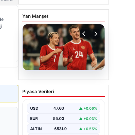
Yan Manşet
de
ji
05.08.2026
Aleksey Batrakov’dan
Piyasa Verileri
Galatasaray İddialarına
Yöneşli Yanıt!
USD
47.60
▲ +0.06%
Son zamanlarda transfer
gündeminde önemli yer tutan genç
EUR
55.03
▲ +0.03%
futbolcu Aleksey Batrakov, adı
Galatasaray ile…
ALTIN
6531.9
▲ +0.55%