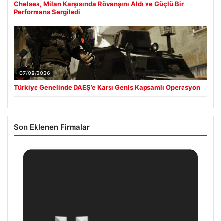
Chelsea, Milan Karşısında Rövanşını Aldı ve Güçlü Bir
Performans Sergiledi
07/08/2026
Türkiye Genelinde DAEŞ’e Karşı Geniş Kapsamlı Operasyon
Son Eklenen Firmalar