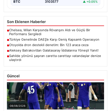
BTC
3103577
▲ +0.05%
Son Eklenen Haberler
Chelsea, Milan Karşısında Rövanşını Aldı ve Güçlü Bir
■
Performans Sergiledi
Türkiye Genelinde DAEŞ’e Karşı Geniş Kapsamlı Operasyon
■
Otoyolda dron destekli denetim: Bin 123 araca ceza
■
Aleksey Batrakov’dan Galatasaray İddialarına Yöneşli Yanıt!
■
Sahilde yönünü şaşıran caretta carettayı vatandaşlar denize
■
ulaştırdı
Güncel
08/08/2026