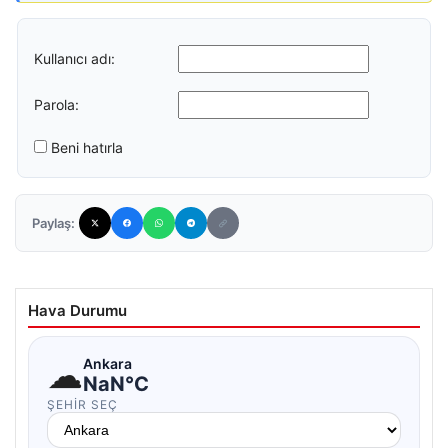
Kullanıcı adı:
Parola:
Beni hatırla
Paylaş:
Hava Durumu
☁
Ankara
NaN°C
ŞEHIR SEÇ