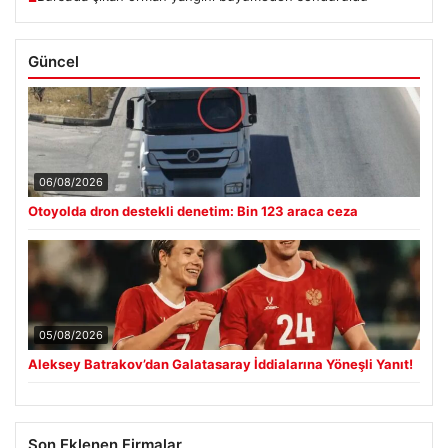
Güncel
06/08/2026
Otoyolda dron destekli denetim: Bin 123 araca ceza
05/08/2026
Aleksey Batrakov’dan Galatasaray İddialarına Yöneşli Yanıt!
Son Eklenen Firmalar