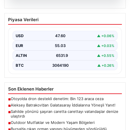
05.08.2026
Aleksey Batrakov’dan Galatasaray
Piyasa Verileri
İddialarına Yöneşli Yanıt!
Son zamanlarda transfer gündeminde önemli yer tutan
genç futbolcu Aleksey Batrakov, adı Galatasaray ile…
USD
47.60
▲ +0.06%
EUR
55.03
▲ +0.03%
ALTIN
6531.9
▲ +0.55%
BTC
3064190
▲ +0.26%
Son Eklenen Haberler
Otoyolda dron destekli denetim: Bin 123 araca ceza
■
Aleksey Batrakov’dan Galatasaray İddialarına Yöneşli Yanıt!
■
Sahilde yönünü şaşıran caretta carettayı vatandaşlar denize
■
ulaştırdı
Outdoor Mutfaklar ve Modern Yaşam Bölgeleri
■
Bursa’da çıkan orman yangını büyümeden söndürüldü
■