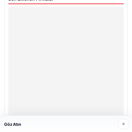
×
Göz Atın
Prenses Night Club