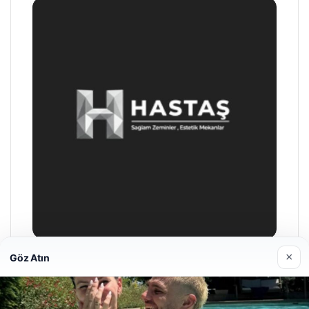
×
Göz Atın
Prenses Night Club
29/04/2026