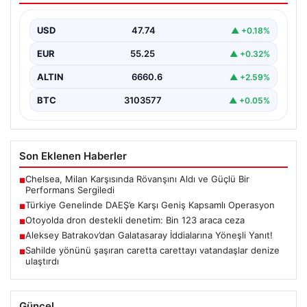
Türkiye'de terörle mücadele kapsamında, DAEŞ'e
yönelik 30 şehirde büyük çaplı bir operasyon
USD
47.74
▲ +0.18%
gerçekleştirildi. Jandarma…
EUR
55.25
▲ +0.32%
ALTIN
6660.6
▲ +2.59%
BTC
3103577
▲ +0.05%
Son Eklenen Haberler
Chelsea, Milan Karşısında Rövanşını Aldı ve Güçlü Bir
■
Performans Sergiledi
Türkiye Genelinde DAEŞ’e Karşı Geniş Kapsamlı Operasyon
■
Otoyolda dron destekli denetim: Bin 123 araca ceza
■
Aleksey Batrakov’dan Galatasaray İddialarına Yöneşli Yanıt!
■
Sahilde yönünü şaşıran caretta carettayı vatandaşlar denize
■
ulaştırdı
Güncel