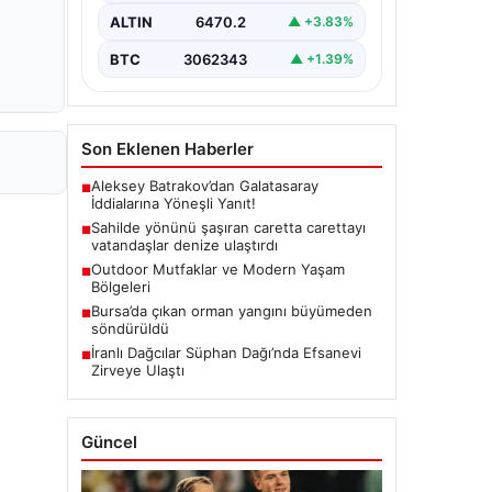
ALTIN
6470.2
▲ +3.83%
BTC
3062343
▲ +1.39%
Son Eklenen Haberler
Aleksey Batrakov’dan Galatasaray
■
İddialarına Yöneşli Yanıt!
Sahilde yönünü şaşıran caretta carettayı
■
vatandaşlar denize ulaştırdı
Outdoor Mutfaklar ve Modern Yaşam
■
Bölgeleri
Bursa’da çıkan orman yangını büyümeden
■
söndürüldü
İranlı Dağcılar Süphan Dağı’nda Efsanevi
■
Zirveye Ulaştı
Güncel