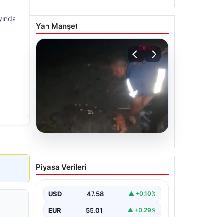
ayında
Yan Manşet
,
05.08.2026
Sahilde yönünü şaşıran
Piyasa Verileri
caretta carettayı
vatandaşlar denize
ulaştırdı
USD
47.58
▲ +0.10%
EUR
55.01
▲ +0.29%