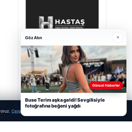
×
Göz Atın
Hastaş Beton
26/05/2026
Güncel Haberler
Buse Terim aşka geldi! Sevgilisiyle
fotoğrafına beğeni yağdı
ıyoruz.
Çerez Politikamız
Reddet
Kabul Et