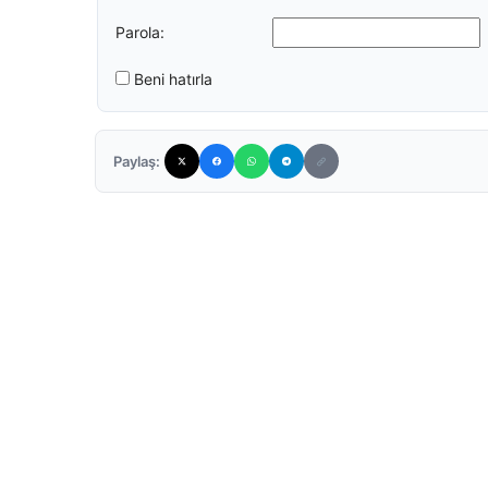
Parola:
Beni hatırla
Paylaş: