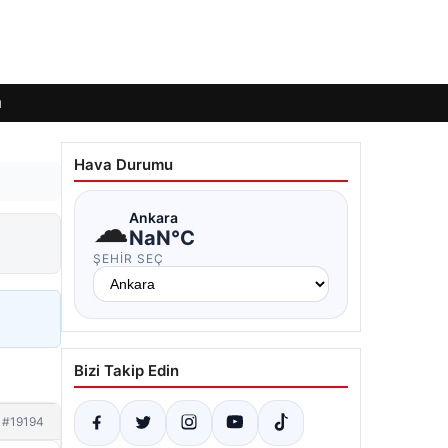
ı
Hava Durumu
☁
Ankara
NaN°C
ŞEHIR SEÇ
Bizi Takip Edin
#19194