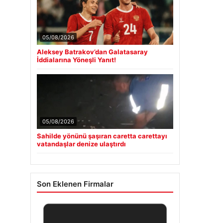
05/08/2026
Aleksey Batrakov’dan Galatasaray
İddialarına Yöneşli Yanıt!
05/08/2026
Sahilde yönünü şaşıran caretta carettayı
vatandaşlar denize ulaştırdı
Son Eklenen Firmalar