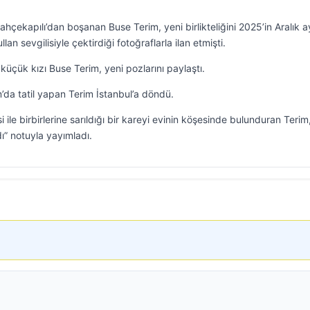
Bahçekapılı’dan boşanan Buse Terim, yeni birlikteliğini 2025’in Aralık 
an sevgilisiyle çektirdiği fotoğraflarla ilan etmişti.
 küçük kızı Buse Terim, yeni pozlarını paylaştı.
um’da tatil yapan Terim İstanbul’a döndü.
ile birbirlerine sarıldığı bir kareyi evinin köşesinde bulunduran Terim
ı” notuyla yayımladı.