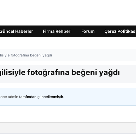
Güncel Haberler
Firma Rehberi
Forum
Çerez Politikas
isiyle fotoğrafına beğeni yağdı
ilisiyle fotoğrafına beğeni yağdı
 önce
admin
tarafından güncellenmiştir.