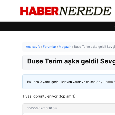
Ana sayfa
›
Forumlar
›
Magazin
›
Buse Terim aşka geldi! Sevgil
Buse Terim aşka geldi! Sevg
Bu konu 0 yanıt içerir, 1 izleyen vardır ve en son
2 ay 1 hafta
1 yazı görüntüleniyor (toplam 1)
30/05/2026: 3:16 pm