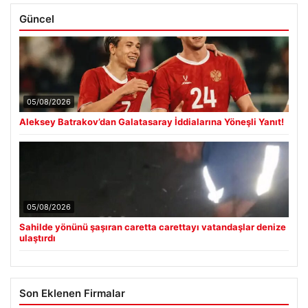
Güncel
05/08/2026
Aleksey Batrakov’dan Galatasaray İddialarına Yöneşli Yanıt!
05/08/2026
Sahilde yönünü şaşıran caretta carettayı vatandaşlar denize
ulaştırdı
Son Eklenen Firmalar