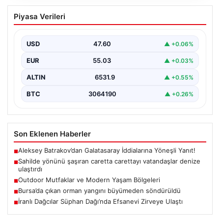
Sahilde yönünü şaşıran caretta
Piyasa Verileri
carettayı vatandaşlar denize ulaştırdı
USD
47.60
▲ +0.06%
EUR
55.03
▲ +0.03%
ALTIN
6531.9
▲ +0.55%
BTC
3064190
▲ +0.26%
Son Eklenen Haberler
Aleksey Batrakov’dan Galatasaray İddialarına Yöneşli Yanıt!
■
Sahilde yönünü şaşıran caretta carettayı vatandaşlar denize
■
ulaştırdı
Outdoor Mutfaklar ve Modern Yaşam Bölgeleri
■
Bursa’da çıkan orman yangını büyümeden söndürüldü
■
İranlı Dağcılar Süphan Dağı’nda Efsanevi Zirveye Ulaştı
■