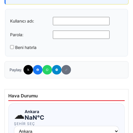
Kullanıcı adı:
Parola:
Beni hatırla
Paylaş:
Hava Durumu
☁
Ankara
NaN°C
ŞEHIR SEÇ