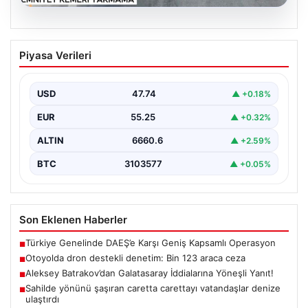
06.08.2026
Otoyolda dron destekli denetim: Bin
Piyasa Verileri
123 araca ceza
USD
47.74
▲ +0.18%
EUR
55.25
▲ +0.32%
ALTIN
6660.6
▲ +2.59%
BTC
3103577
▲ +0.05%
Son Eklenen Haberler
Türkiye Genelinde DAEŞ’e Karşı Geniş Kapsamlı Operasyon
■
Otoyolda dron destekli denetim: Bin 123 araca ceza
■
Aleksey Batrakov’dan Galatasaray İddialarına Yöneşli Yanıt!
■
Sahilde yönünü şaşıran caretta carettayı vatandaşlar denize
■
ulaştırdı