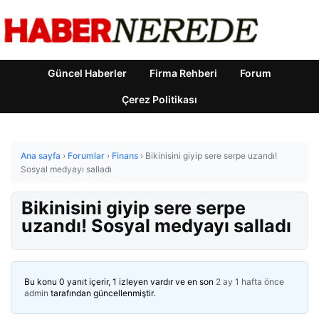
Güncel Haberler
Firma Rehberi
Forum
Çerez Politikası
Ana sayfa
›
Forumlar
›
Finans
›
Bikinisini giyip sere serpe uzandı!
Sosyal medyayı salladı
Bikinisini giyip sere serpe
uzandı! Sosyal medyayı salladı
Bu konu 0 yanıt içerir, 1 izleyen vardır ve en son
2 ay 1 hafta önce
admin
tarafından güncellenmiştir.