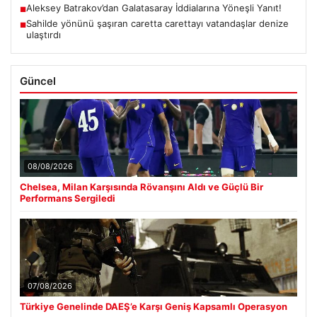
Aleksey Batrakov’dan Galatasaray İddialarına Yöneşli Yanıt!
■
Sahilde yönünü şaşıran caretta carettayı vatandaşlar denize
■
ulaştırdı
Güncel
08/08/2026
Chelsea, Milan Karşısında Rövanşını Aldı ve Güçlü Bir
Performans Sergiledi
07/08/2026
Türkiye Genelinde DAEŞ’e Karşı Geniş Kapsamlı Operasyon