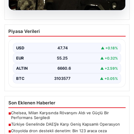
07.08.2026
Türkiye Genelinde DAEŞ’e Karşı Geniş
Piyasa Verileri
Kapsamlı Operasyon
Türkiye'de terörle mücadele kapsamında, DAEŞ'e
yönelik 30 şehirde büyük çaplı bir operasyon
USD
47.74
▲ +0.18%
gerçekleştirildi. Jandarma…
EUR
55.25
▲ +0.32%
ALTIN
6660.6
▲ +2.59%
BTC
3103577
▲ +0.05%
Son Eklenen Haberler
Chelsea, Milan Karşısında Rövanşını Aldı ve Güçlü Bir
■
Performans Sergiledi
Türkiye Genelinde DAEŞ’e Karşı Geniş Kapsamlı Operasyon
■
Otoyolda dron destekli denetim: Bin 123 araca ceza
■