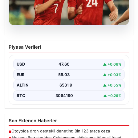
05.08.2026
Aleksey Batrakov’dan Galatasaray
Piyasa Verileri
İddialarına Yöneşli Yanıt!
Son zamanlarda transfer gündeminde önemli yer tutan
genç futbolcu Aleksey Batrakov, adı Galatasaray ile…
USD
47.60
▲ +0.06%
EUR
55.03
▲ +0.03%
ALTIN
6531.9
▲ +0.55%
BTC
3064190
▲ +0.26%
Son Eklenen Haberler
Otoyolda dron destekli denetim: Bin 123 araca ceza
■
Aleksey Batrakov’dan Galatasaray İddialarına Yöneşli Yanıt!