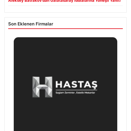
Aleksey Batrakov’dan Galatasaray İddialarına Yöneşli Yanıt!
Son Eklenen Firmalar