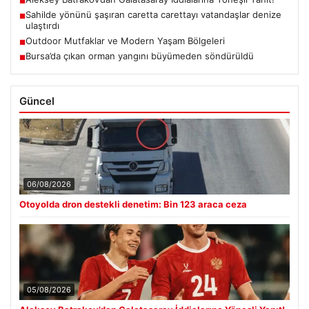
■
Sahilde yönünü şaşıran caretta carettayı vatandaşlar denize
■
ulaştırdı
Outdoor Mutfaklar ve Modern Yaşam Bölgeleri
■
Bursa’da çıkan orman yangını büyümeden söndürüldü
■
Güncel
06/08/2026
Otoyolda dron destekli denetim: Bin 123 araca ceza
05/08/2026