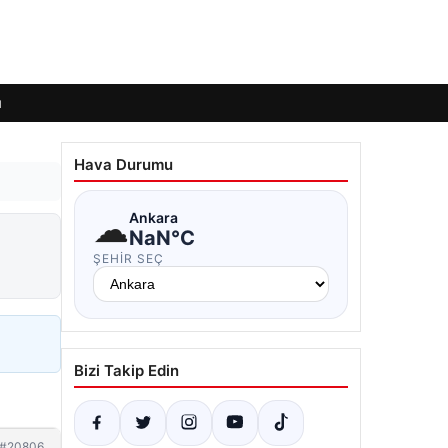
ı
Hava Durumu
☁
Ankara
NaN°C
ŞEHIR SEÇ
Bizi Takip Edin
#20806