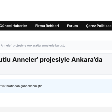
Güncel Haberler
Firma Rehberi
Forum
Çerez Politikas
Anneler’ projesiyle Ankara’da annelerle buluştu
tlu Anneler’ projesiyle Ankara’da
min
tarafından güncellenmiştir.