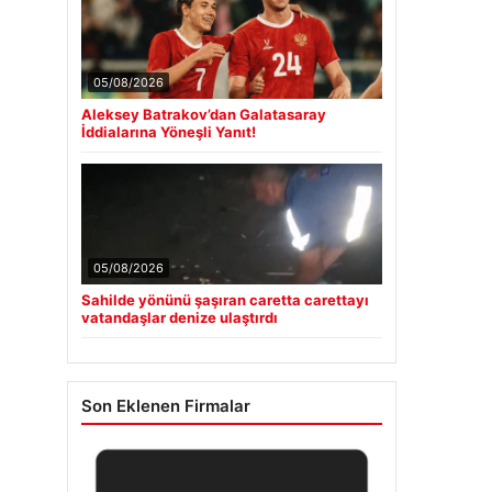
05/08/2026
Aleksey Batrakov’dan Galatasaray
İddialarına Yöneşli Yanıt!
05/08/2026
Sahilde yönünü şaşıran caretta carettayı
vatandaşlar denize ulaştırdı
Son Eklenen Firmalar