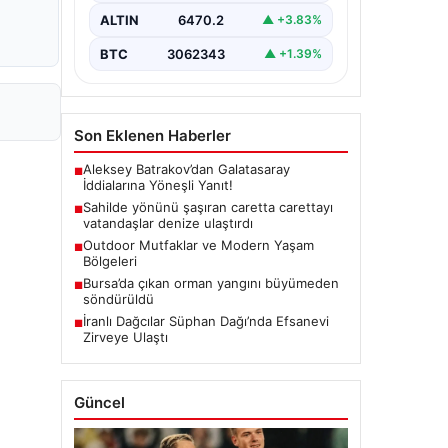
ALTIN
6470.2
▲ +3.83%
BTC
3062343
▲ +1.39%
Son Eklenen Haberler
Aleksey Batrakov’dan Galatasaray
■
İddialarına Yöneşli Yanıt!
Sahilde yönünü şaşıran caretta carettayı
■
vatandaşlar denize ulaştırdı
Outdoor Mutfaklar ve Modern Yaşam
■
Bölgeleri
Bursa’da çıkan orman yangını büyümeden
■
söndürüldü
İranlı Dağcılar Süphan Dağı’nda Efsanevi
■
Zirveye Ulaştı
Güncel