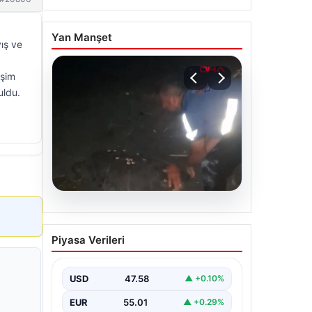
Yan Manşet
ış ve
işim
uldu.
05.08.2026
Sahilde yönünü şaşıran
Piyasa Verileri
caretta carettayı
vatandaşlar denize
ulaştırdı
USD
47.58
▲ +0.10%
EUR
55.01
▲ +0.29%