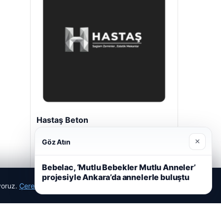
Hastaş Beton
26/05/2026
×
Göz Atın
Bebelac, ‘Mutlu Bebekler Mutlu Anneler’
projesiyle Ankara’da annelerle buluştu
ıyoruz.
Çerez Politikamız
Reddet
Kabul Et