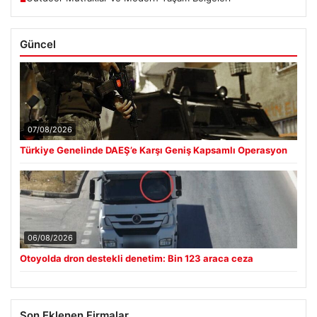
Güncel
07/08/2026
Türkiye Genelinde DAEŞ’e Karşı Geniş Kapsamlı Operasyon
06/08/2026
Otoyolda dron destekli denetim: Bin 123 araca ceza
Son Eklenen Firmalar