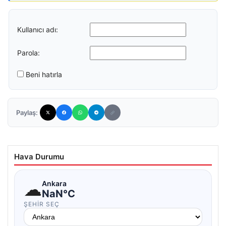
Kullanıcı adı:
Parola:
Beni hatırla
Paylaş:
Hava Durumu
☁
Ankara
NaN°C
ŞEHIR SEÇ