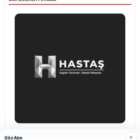
Hastaş Beton
×
Göz Atın