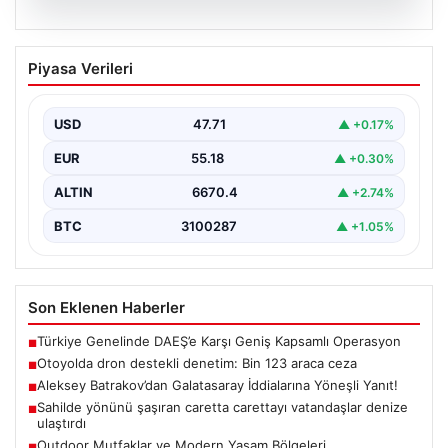
06.08.2026
Otoyolda dron destekli denetim: Bin
Piyasa Verileri
123 araca ceza
USD
47.71
▲ +0.17%
EUR
55.18
▲ +0.30%
ALTIN
6670.4
▲ +2.74%
BTC
3100287
▲ +1.05%
Son Eklenen Haberler
Türkiye Genelinde DAEŞ’e Karşı Geniş Kapsamlı Operasyon
■
Otoyolda dron destekli denetim: Bin 123 araca ceza
■
Aleksey Batrakov’dan Galatasaray İddialarına Yöneşli Yanıt!
■
Sahilde yönünü şaşıran caretta carettayı vatandaşlar denize
■
ulaştırdı
Outdoor Mutfaklar ve Modern Yaşam Bölgeleri
■