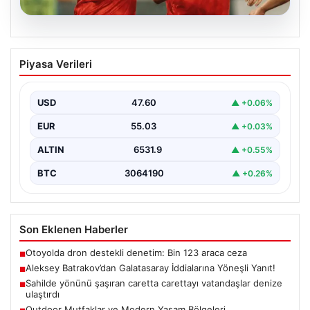
05.08.2026
Aleksey Batrakov’dan Galatasaray
Piyasa Verileri
İddialarına Yöneşli Yanıt!
Son zamanlarda transfer gündeminde önemli yer tutan
genç futbolcu Aleksey Batrakov, adı Galatasaray ile…
USD
47.60
▲ +0.06%
EUR
55.03
▲ +0.03%
ALTIN
6531.9
▲ +0.55%
BTC
3064190
▲ +0.26%
Son Eklenen Haberler
Otoyolda dron destekli denetim: Bin 123 araca ceza
■
Aleksey Batrakov’dan Galatasaray İddialarına Yöneşli Yanıt!
■
Sahilde yönünü şaşıran caretta carettayı vatandaşlar denize
■
ulaştırdı
Outdoor Mutfaklar ve Modern Yaşam Bölgeleri