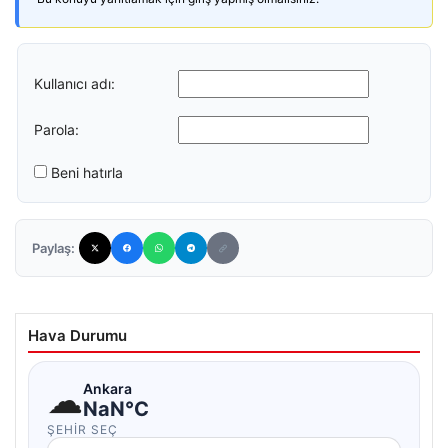
Kullanıcı adı:
Parola:
Beni hatırla
Paylaş:
Hava Durumu
☁
Ankara
NaN°C
ŞEHIR SEÇ