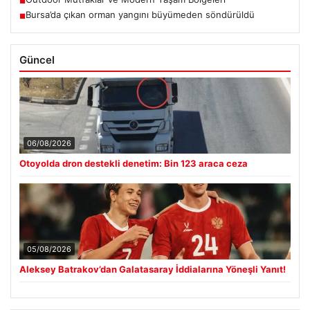
■
Bursa’da çıkan orman yangını büyümeden söndürüldü
■
Güncel
06/08/2026
Otoyolda dron destekli denetim: Bin 123 araca ceza
05/08/2026
Aleksey Batrakov’dan Galatasaray İddialarına Yöneşli Yanıt!