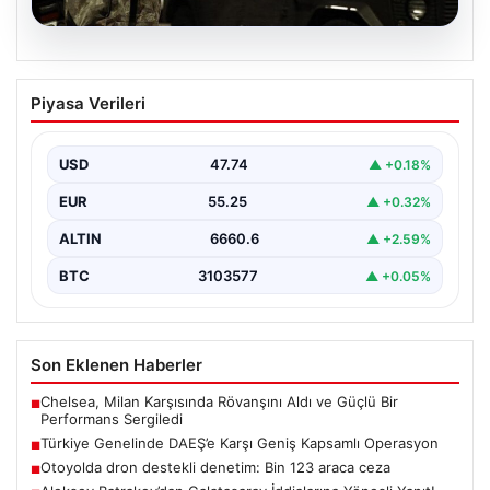
07.08.2026
Türkiye Genelinde DAEŞ’e Karşı Geniş
Piyasa Verileri
Kapsamlı Operasyon
Türkiye'de terörle mücadele kapsamında, DAEŞ'e
yönelik 30 şehirde büyük çaplı bir operasyon
USD
47.74
▲ +0.18%
gerçekleştirildi. Jandarma…
EUR
55.25
▲ +0.32%
ALTIN
6660.6
▲ +2.59%
BTC
3103577
▲ +0.05%
Son Eklenen Haberler
Chelsea, Milan Karşısında Rövanşını Aldı ve Güçlü Bir
■
Performans Sergiledi
Türkiye Genelinde DAEŞ’e Karşı Geniş Kapsamlı Operasyon
■
Otoyolda dron destekli denetim: Bin 123 araca ceza
■