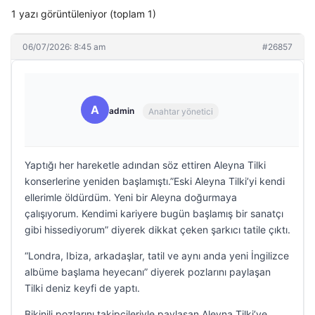
1 yazı görüntüleniyor (toplam 1)
06/07/2026: 8:45 am
#26857
A
admin
Anahtar yönetici
Yaptığı her hareketle adından söz ettiren Aleyna Tilki
konserlerine yeniden başlamıştı.”Eski Aleyna Tilki’yi kendi
ellerimle öldürdüm. Yeni bir Aleyna doğurmaya
çalışıyorum. Kendimi kariyere bugün başlamış bir sanatçı
gibi hissediyorum” diyerek dikkat çeken şarkıcı tatile çıktı.
“Londra, Ibiza, arkadaşlar, tatil ve aynı anda yeni İngilizce
albüme başlama heyecanı” diyerek pozlarını paylaşan
Tilki deniz keyfi de yaptı.
Bikinili pozlarını takipçileriyle paylaşan Aleyna Tilki’ye