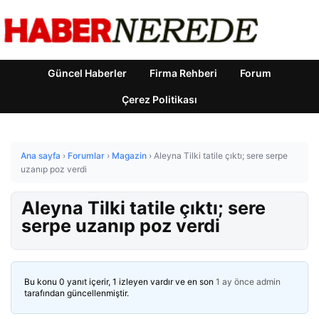
Güncel Haberler
Firma Rehberi
Forum
Çerez Politikası
Ana sayfa
›
Forumlar
›
Magazin
›
Aleyna Tilki tatile çıktı; sere serpe
uzanıp poz verdi
Aleyna Tilki tatile çıktı; sere
serpe uzanıp poz verdi
Bu konu 0 yanıt içerir, 1 izleyen vardır ve en son
1 ay önce
admin
tarafından güncellenmiştir.