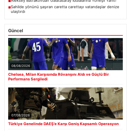
Aleksey Batrakov’dan Galatasaray İddialarına Yöneşli Yanıt!
■
Sahilde yönünü şaşıran caretta carettayı vatandaşlar denize
■
ulaştırdı
Güncel
08/08/2026
Chelsea, Milan Karşısında Rövanşını Aldı ve Güçlü Bir
Performans Sergiledi
07/08/2026
Türkiye Genelinde DAEŞ’e Karşı Geniş Kapsamlı Operasyon