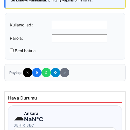
Bu konuyu yanıtlamak için giriş yapmış olmalısınız.
Kullanıcı adı:
Parola:
Beni hatırla
Paylaş:
Hava Durumu
☁
Ankara
NaN°C
ŞEHIR SEÇ