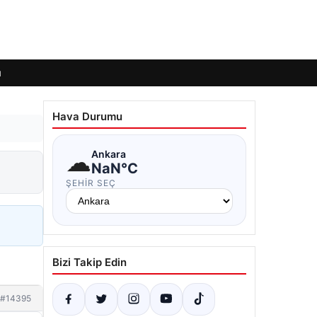
ı
Hava Durumu
☁
Ankara
NaN°C
ŞEHIR SEÇ
Bizi Takip Edin
#14395