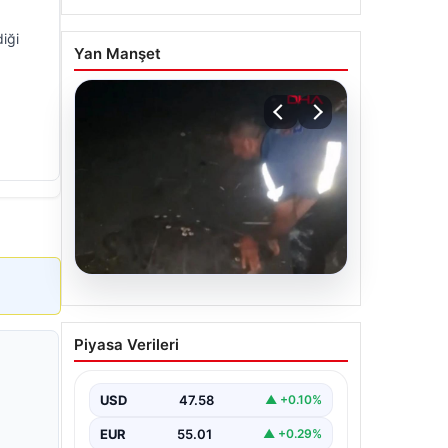
diği
Yan Manşet
05.08.2026
Sahilde yönünü şaşıran
Piyasa Verileri
caretta carettayı
vatandaşlar denize
ulaştırdı
USD
47.58
▲ +0.10%
EUR
55.01
▲ +0.29%