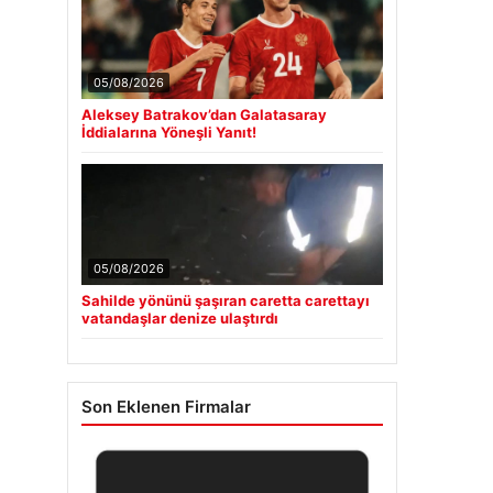
05/08/2026
Aleksey Batrakov’dan Galatasaray
İddialarına Yöneşli Yanıt!
05/08/2026
Sahilde yönünü şaşıran caretta carettayı
vatandaşlar denize ulaştırdı
Son Eklenen Firmalar