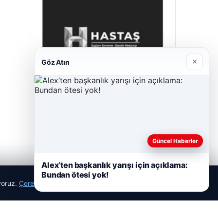
×
Göz Atın
Prenses Night Club
29/04/2026
Güncel Haberler
Alex’ten başkanlık yarışı için açıklama:
Bundan ötesi yok!
ıyoruz.
Çerez Politikamız
Reddet
Kabul Et