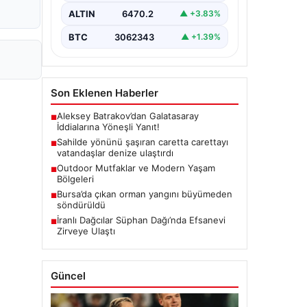
ALTIN
6470.2
▲ +3.83%
BTC
3062343
▲ +1.39%
Son Eklenen Haberler
Aleksey Batrakov’dan Galatasaray
■
İddialarına Yöneşli Yanıt!
Sahilde yönünü şaşıran caretta carettayı
■
vatandaşlar denize ulaştırdı
Outdoor Mutfaklar ve Modern Yaşam
■
Bölgeleri
Bursa’da çıkan orman yangını büyümeden
■
söndürüldü
İranlı Dağcılar Süphan Dağı’nda Efsanevi
■
Zirveye Ulaştı
Güncel