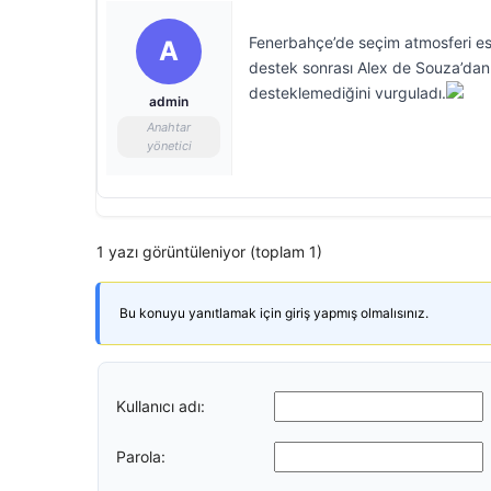
Fenerbahçe’de seçim atmosferi eski 
A
destek sonrası Alex de Souza’dan d
desteklemediğini vurguladı.
admin
Anahtar
yönetici
1 yazı görüntüleniyor (toplam 1)
Bu konuyu yanıtlamak için giriş yapmış olmalısınız.
Kullanıcı adı:
Parola: