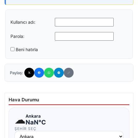
Kullanıcı adı:
Parola:
Beni hatırla
Paylaş:
Hava Durumu
☁
Ankara
NaN°C
ŞEHIR SEÇ