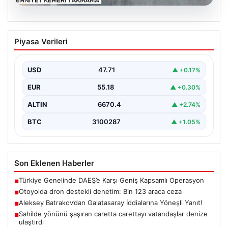
06.08.2026
Otoyolda dron destekli denetim: Bin
Piyasa Verileri
123 araca ceza
USD
47.71
▲ +0.17%
EUR
55.18
▲ +0.30%
ALTIN
6670.4
▲ +2.74%
BTC
3100287
▲ +1.05%
Son Eklenen Haberler
Türkiye Genelinde DAEŞ’e Karşı Geniş Kapsamlı Operasyon
■
Otoyolda dron destekli denetim: Bin 123 araca ceza
■
Aleksey Batrakov’dan Galatasaray İddialarına Yöneşli Yanıt!
■
Sahilde yönünü şaşıran caretta carettayı vatandaşlar denize
■
ulaştırdı