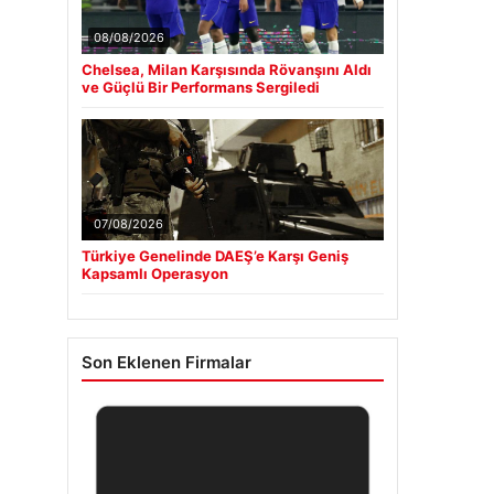
08/08/2026
Chelsea, Milan Karşısında Rövanşını Aldı
ve Güçlü Bir Performans Sergiledi
07/08/2026
Türkiye Genelinde DAEŞ’e Karşı Geniş
Kapsamlı Operasyon
Son Eklenen Firmalar