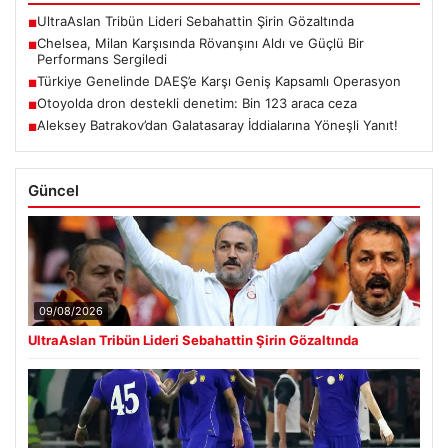
UltraAslan Tribün Lideri Sebahattin Şirin Gözaltında
■
Chelsea, Milan Karşısında Rövanşını Aldı ve Güçlü Bir
■
Performans Sergiledi
Türkiye Genelinde DAEŞ’e Karşı Geniş Kapsamlı Operasyon
■
Otoyolda dron destekli denetim: Bin 123 araca ceza
■
Aleksey Batrakov’dan Galatasaray İddialarına Yöneşli Yanıt!
■
Güncel
09/08/2026
UltraAslan Tribün Lideri Sebahattin Şirin Gözaltında