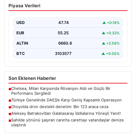
Türkiye Genelinde DAEŞ’e Karşı Geniş
Piyasa Verileri
Kapsamlı Operasyon
Türkiye'de terörle mücadele kapsamında, DAEŞ'e
yönelik 30 şehirde büyük çaplı bir operasyon
USD
47.74
▲ +0.18%
gerçekleştirildi. Jandarma…
EUR
55.25
▲ +0.32%
ALTIN
6660.6
▲ +2.59%
BTC
3103577
▲ +0.05%
Son Eklenen Haberler
Chelsea, Milan Karşısında Rövanşını Aldı ve Güçlü Bir
■
Performans Sergiledi
Türkiye Genelinde DAEŞ’e Karşı Geniş Kapsamlı Operasyon
■
Otoyolda dron destekli denetim: Bin 123 araca ceza
■
Aleksey Batrakov’dan Galatasaray İddialarına Yöneşli Yanıt!
■
Sahilde yönünü şaşıran caretta carettayı vatandaşlar denize
■
ulaştırdı