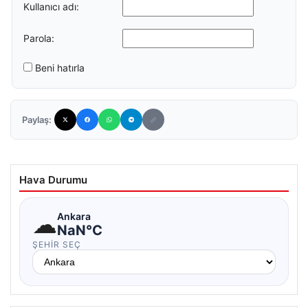
Kullanıcı adı:
Parola:
Beni hatırla
Paylaş:
Hava Durumu
☁
Ankara
NaN°C
ŞEHIR SEÇ