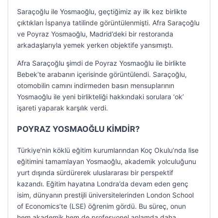
Saraçoğlu ile Yosmaoğlu, geçtiğimiz ay ilk kez birlikte
çıktıkları İspanya tatilinde görüntülenmişti. Afra Saraçoğlu
ve Poyraz Yosmaoğlu, Madrid’deki bir restoranda
arkadaşlarıyla yemek yerken objektife yansımıştı.
Afra Saraçoğlu şimdi de Poyraz Yosmaoğlu ile birlikte
Bebek’te arabanın içerisinde görüntülendi. Saraçoğlu,
otomobilin camını indirmeden basın mensuplarının
Yosmaoğlu ile yeni birlikteliği hakkındaki sorulara ‘ok’
işareti yaparak karşılık verdi.
POYRAZ YOSMAOĞLU KİMDİR?
Türkiye’nin köklü eğitim kurumlarından Koç Okulu’nda lise
eğitimini tamamlayan Yosmaoğlu, akademik yolculuğunu
yurt dışında sürdürerek uluslararası bir perspektif
kazandı. Eğitim hayatına Londra’da devam eden genç
isim, dünyanın prestijli üniversitelerinden London School
of Economics’te (LSE) öğrenim gördü. Bu süreç, onun
hem akademik hem de profesyonel anlamda daha